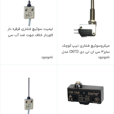
لیمیت سوئیچ فشاری قرقره دار
کاوردار خلاف جهت ضد آب سی
ان تی دی CNTD مدل CZ-3113
میکروسوئیچ فشاری تیپ کوچک
سایز3 سی ان تی دی CNTD مدل
ناموجود
ناموجود
TV-15-1C253