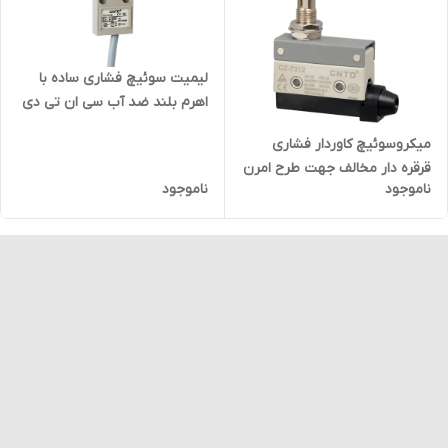
لیمیت سوئیچ فشاری ساده با
اهرم بلند ضد آب سی ان تی دی
CNTD مدل CZ-3110
میکروسوئیچ کاوردار فشاری
قرقره دار مخالف جهت طرح امرن
ناموجود
ناموجود
سی ان تی دی CNTD مدل CZ-
7312