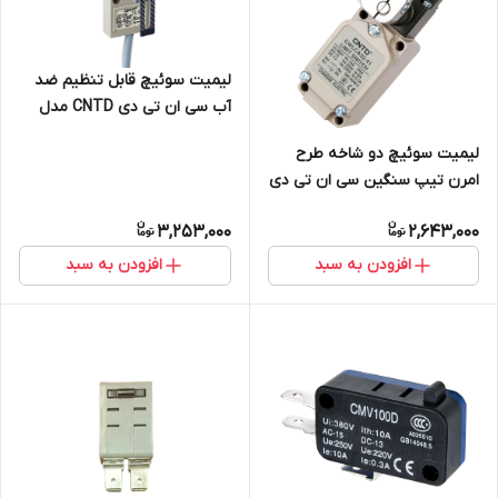
لیمیت سوئیچ قابل تنظیم ضد
آب سی ان تی دی CNTD مدل
CZ-3108
لیمیت سوئیچ دو شاخه طرح
امرن تیپ سنگین سی ان تی دی
CNTD مدل CWLCA32-41
3,253,000
2,643,000
افزودن به سبد
افزودن به سبد