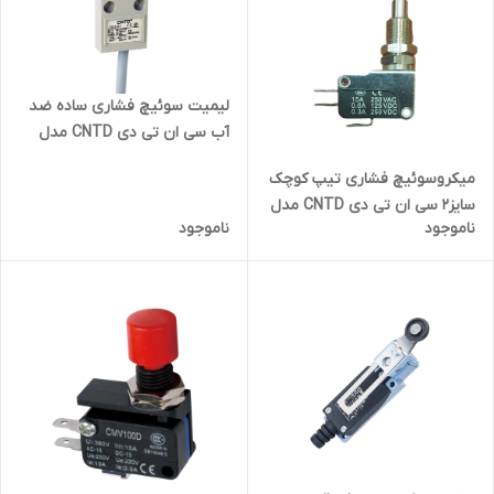
لیمیت سوئیچ فشاری ساده ضد
آب سی ان تی دی CNTD مدل
CZ-3101
میکروسوئیچ فشاری تیپ کوچک
سایز2 سی ان تی دی CNTD مدل
ناموجود
ناموجود
TV-15-1C252