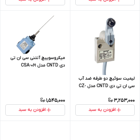
میکروسوییچ آنتنی سی ان تی
دی CNTD مدل CSA-061
لیمیت سوئیچ دو طرفه ضد آب
سی ان تی دی CNTD مدل CZ-
3104
1,545,000
3,253,000
افزودن به سبد
افزودن به سبد