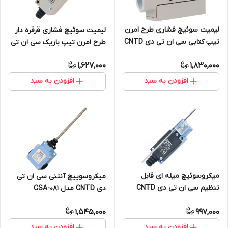
لیمیت سوئیچ فشاری طرح امرن
لیمیت سوئیچ فشاری قرقره دار
تیپ کتابی سی ان تی دی CNTD
طرح امرن تیپ باریک سی ان تی
مدل TZ-6001 (همراه با مهره
دی CNTD مدل CHL-5200
1,627,000
1,830,000
نصب)
افزودن به سبد
افزودن به سبد
میکروسوئیچ میله ای قابل
میکروسوییچ آنتنی سی ان تی
تنظیم سی ان تی دی CNTD
دی CNTD مدل CSA-081
مدل TZ-8107
1,545,000
997,000
افزودن به سبد
افزودن به سبد