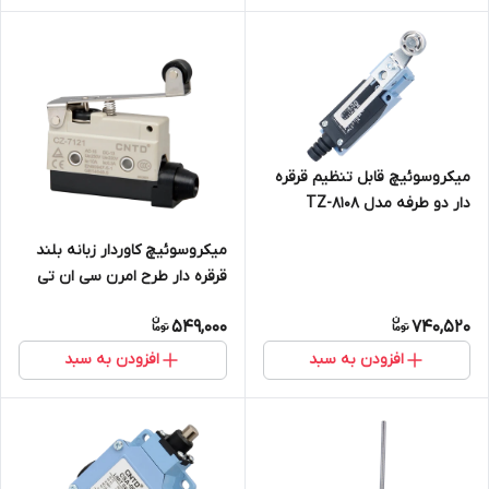
میکروسوئیچ قابل تنظیم قرقره
دار دو طرفه مدل TZ-8108
میکروسوئیچ کاوردار زبانه بلند
قرقره دار طرح امرن سی ان تی
دی CNTD مدل CZ-7121
549,000
740,520
افزودن به سبد
افزودن به سبد