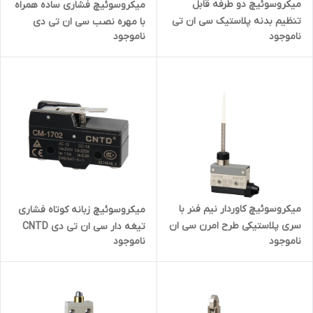
میکروسوئیچ دو طرفه قابل
میکروسوئیچ فشاری ساده همراه
تنظیم بدنه پلاستیک سی ان تی
با مهره نصب سی ان تی دی
ناموجود
ناموجود
دی CNTD مدل TZ-8108P
CNTD مدل CMVP10-D
میکروسوئیچ کاوردار نیم فنر با
میکروسوئیچ زبانه کوتاه فشاری
سری پلاستیکی طرح امرن سی ان
تیغه دار سی ان تی دی CNTD
ناموجود
ناموجود
تی دی CNTD مدل CZ-7166
مدل CM-1702