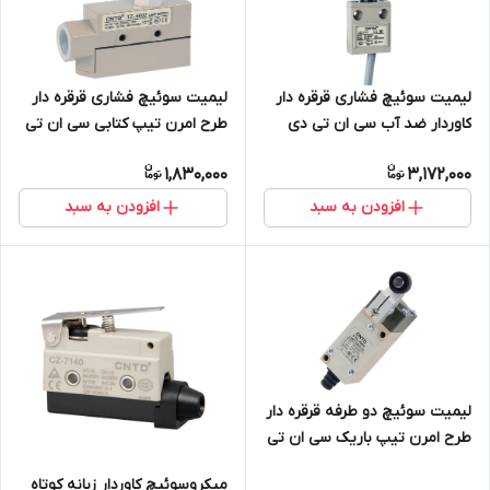
لیمیت سوئیچ فشاری قرقره دار
لیمیت سوئیچ فشاری قرقره دار
کاوردار ضد آب سی ان تی دی
طرح امرن تیپ کتابی سی ان تی
CNTD مدل CZ-3112
دی CNTD مدل TZ-6002 (همراه
1,830,000
3,172,000
با مهره نصب)
افزودن به سبد
افزودن به سبد
لیمیت سوئیچ دو طرفه قرقره دار
طرح امرن تیپ باریک سی ان تی
دی CNTD مدل CHL-5000
میکروسوئیچ کاوردار زبانه کوتاه