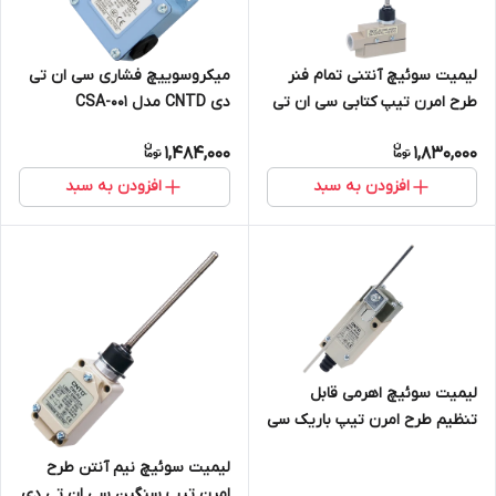
لیمیت سوئیچ آنتنی تمام فنر
میکروسوییچ فشاری سی ان تی
طرح امرن تیپ کتابی سی ان تی
دی CNTD مدل CSA-001
دی CNTD مدل TZ-6106
1,484,000
1,830,000
افزودن به سبد
افزودن به سبد
لیمیت سوئیچ اهرمی قابل
تنظیم طرح امرن تیپ باریک سی
ان تی دی CNTD مدل CHL-5050
لیمیت سوئیچ نیم آنتن طرح
امرن تیپ سنگین سی ان تی دی