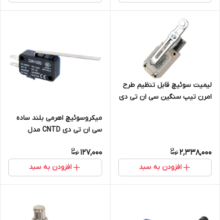
لیمیت سوئیچ قابل تنظیم طرح
امرن تیپ سنگین سی ان تی دی
CNTD مدل CWLCA12-2-Q
میکروسوئیچ اهرمی بلند ساده
سی ان تی دی CNTD مدل
CMV105D
127,000
2,338,000
افزودن به سبد
افزودن به سبد