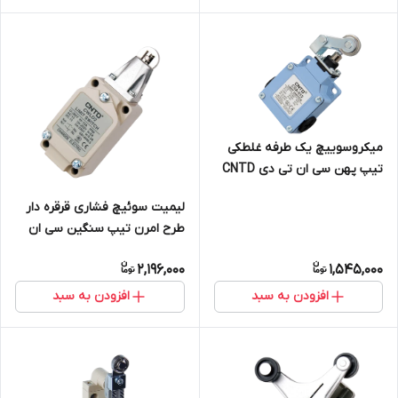
میکروسوییچ یک طرفه غلطکی
تیپ پهن سی ان تی دی CNTD
مدل CSA-012
لیمیت سوئیچ فشاری قرقره دار
طرح امرن تیپ سنگین سی ان
تی دی CNTD مدل CWLD2
2,196,000
1,545,000
افزودن به سبد
افزودن به سبد