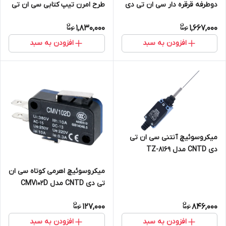
دوطرفه قرقره دار سی ان تی دی
طرح امرن تیپ کتابی سی ان تی
CNTD مدل CSA-031
دی CNTD مدل TZ-6102 (بدون
1,830,000
1,667,000
مهره نصب)
افزودن به سبد
افزودن به سبد
میکروسوئیچ آنتنی سی ان تی
دی CNTD مدل TZ-8169
میکروسوئیچ اهرمی کوتاه سی ان
تی دی CNTD مدل CMV102D
127,000
846,000
افزودن به سبد
افزودن به سبد