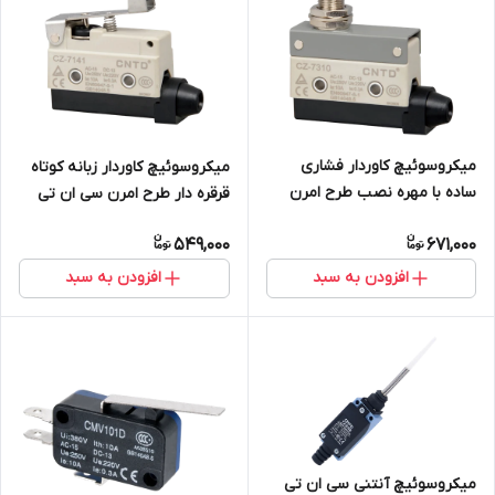
میکروسوئیچ کاوردار فشاری
میکروسوئیچ کاوردار زبانه کوتاه
ساده با مهره نصب طرح امرن
قرقره دار طرح امرن سی ان تی
سی ان تی دی CNTD مدل CZ-
دی CNTD مدل CZ-7141
549,000
671,000
7310
افزودن به سبد
افزودن به سبد
میکروسوئیچ آنتنی سی ان تی