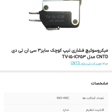
میکروسوئیچ فشاری تیپ کوچک سایز3 سی ان تی دی
CNTD مدل TV-15-1C253
برند:
سی ان تی دی CNTD
مشخصات
تعداد کنتاکت ها
1NO+1NC
قابلیت تنظیم
ندارد