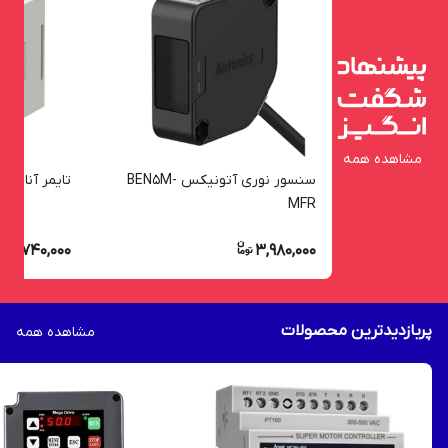
مشاهده همه
سنسور نوری آتونیکس BEN5M-
تایمر آنالوگ 11 پایه آتونیکس AT11DN
MFR
2,740,000
3,980,000
پربازدیدترین محصولات
مشاهده همه