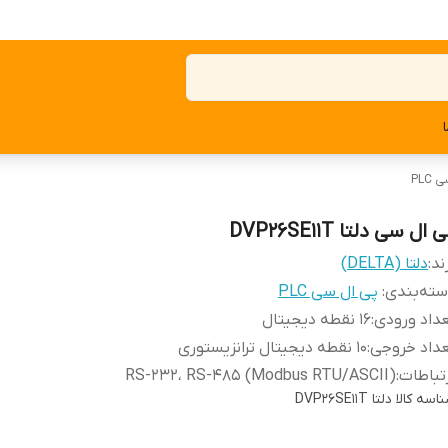
PLC
 ال سی دلتا DVP26SE11T
ند:
دلتا (DELTA)
ته‌بندی
:
پی ال سی PLC
داد ورودی
:
16 نقطه دیجیتال
داد خروجی
:
10 نقطه دیجیتال ترانزیستوری
تباطات
:
RS-232، RS-485 (Modbus RTU/ASCII)
اسه کالا
دلتا DVP26SE11T