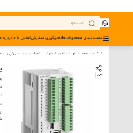
دسته‌بندی محصولات
خانه
پیگیری سفارش
تماس با ما
درباره ما
نیک مهر صنعت | فروش تجهیزات برق و اتوماسیون صنعتی
/
پی ال سی 
پی
بر
دس
تع
تع
ار
شن