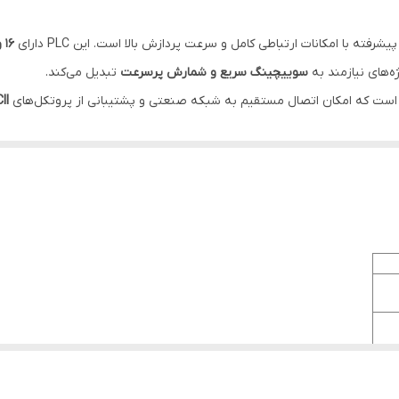
شرفته با امکانات ارتباطی کامل و سرعت پردازش بالا است. این PLC دارای
۱۶ ورودی دیجیتال
ژه‌های نیازمند به
سوییچینگ سریع و شمارش پرسرعت
تبدیل می‌کند.
ست که امکان اتصال مستقیم به شبکه صنعتی و پشتیبانی از پروتکل‌های
II
ست و می‌تواند در سیستم‌های مانیتورینگ و کنترل توزیع‌شده به‌راحتی یکپارچ
۰٫ میکروثانیه
و حافظه برنامه
16K Steps
، این مدل برای کاربردهای اتوما
و برش دقیق)