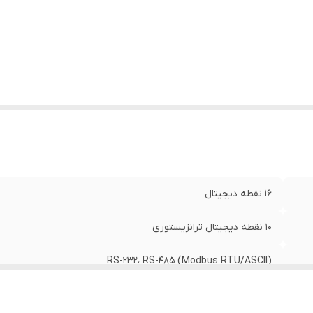
16 نقطه دیجیتال
10 نقطه دیجیتال ترانزیستوری
RS-232، RS-485 (Modbus RTU/ASCII)