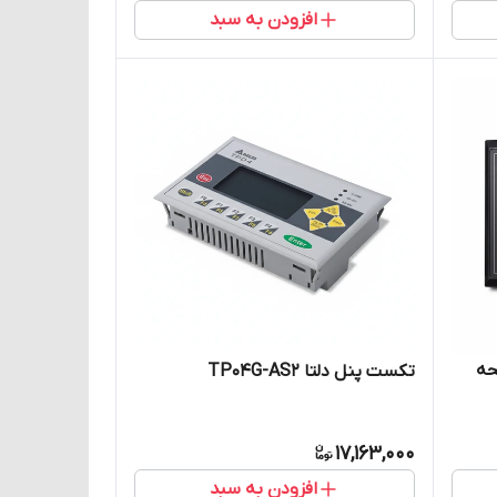
افزودن به سبد
TP04G صفحه
تکست پنل دلتا TP04G-AS2
17,163,000
افزودن به سبد