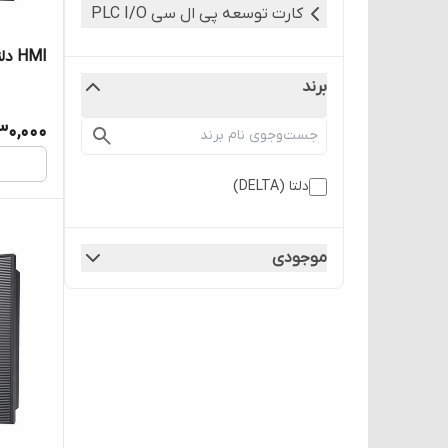
کارت توسعه پی ال سی PLC I/O
HMI دلتا TP70P-22XA1R اندازه 7 اینچ
برند
30,000
دلتا (DELTA)
موجودی