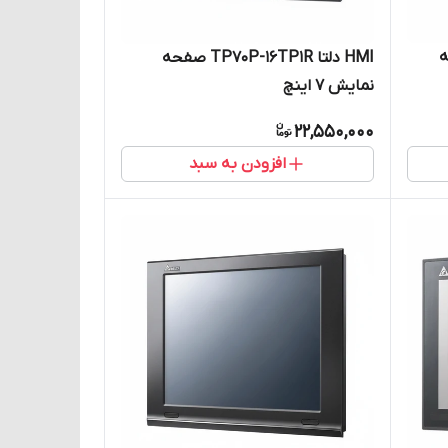
صفحه
HMI دلتا TP70P-16TP1R صفحه
نمایش 7 اینچ
22,550,000
افزودن به سبد