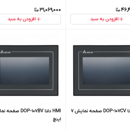
31,069,000
46,
افزودن به سبد
افزودن به سبد
HMI دلتا DOP-107CV صفحه نمایش 7
اینچ