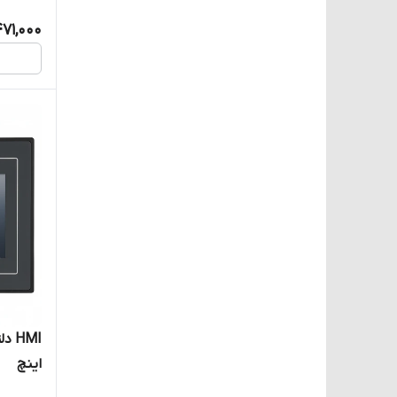
471,000
اینچ