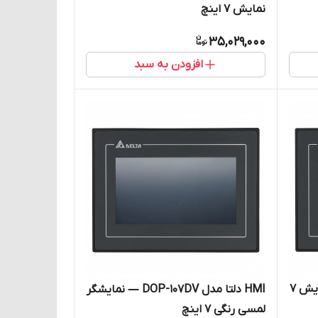
نمایش 7 اینچ
35,029,000
افزودن به سبد
HMI دلتا DOP-107EV صفحه نمایش 7
HMI دلتا مدل DOP-107DV — نمایشگر
لمسی رنگی ۷ اینچ