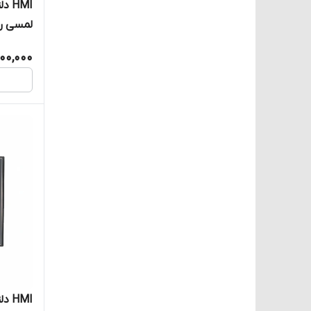
لمسی رنگی ٫۱
200,000