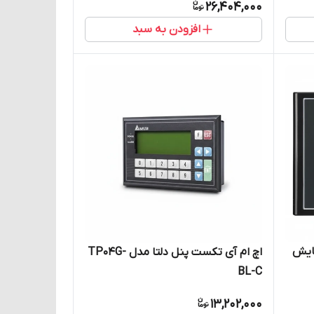
26,404,000
افزودن به سبد
فحه نمایش
اچ ام آی تکست پنل دلتا مدل TP04G-
BL-C
13,202,000