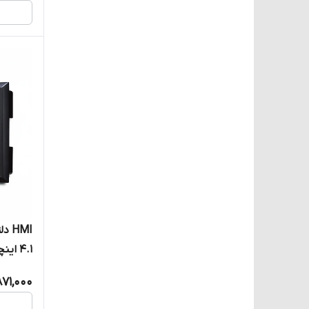
4.1 اینچی
871,000