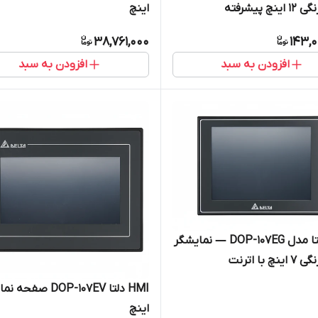
چ پیشرفته
اینچ
38,761,000
143,0
افزودن به سبد
افزودن به سبد
HMI دلتا مدل DOP-107EG — نمایشگر
 با اترنت
اینچ