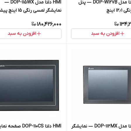
HMI دلتا مدل DOP-W127B — پنل
HMI دلتا مدل DOP-115WX —
۱۲ اینچ
نمایشگر لمسی رنگی ۱۵ اینچ پیشرفته
180,426,000
134,
افزودن به سبد
افزودن به سبد
HMI دلتا مدل DOP-112MX — نمایشگر