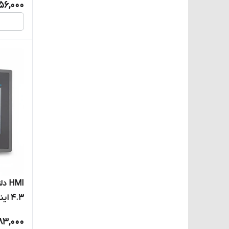
56,000
4.3 اینچ
83,000