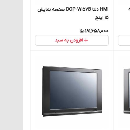
فحه
HMI دلتا DOP-W157B صفحه نمایش
15 اینچ
181,658,000
افزودن به سبد