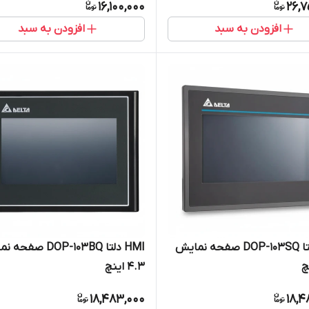
16,100,000
26,7
افزودن به سبد
افزودن به سبد
HMI دلتا DOP-103SQ صفحه نمایش
HMI دلتا DOP-103BQ ص
4.3 اینچ
18,483,000
18,4