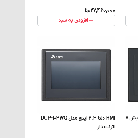
27,460,000
افزودن به سبد
HMI دلتا DOP-107BV صفحه نمایش 7
HMI دلتا 4.3 اینچ مدل DOP-103WQ
اترنت دار