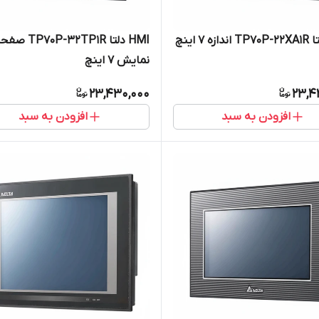
HMI دلتا TP70P-32TP1R 
نمایش 7 اینچ
23,430,000
23,4
افزودن به سبد
افزودن به سبد