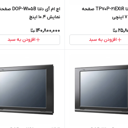
HMI دلتا TP70P-21EX1R صفحه
اچ ام آی دلتا DOP-W105B ص
نمایش 10.4 اینچ
140,800,000
25,8
افزودن به سبد
افزودن به سبد