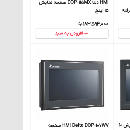
HMI دلتا DOP-115MX صفحه نمایش
15 اینچ
183,594,000
افزودن به سبد
HMI دلتا DOP-110CS صفحه نمایش 10
HMI Delta DOP-107WV صفحه