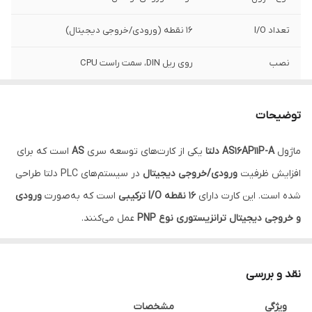
تعداد I/O
۱۶ نقطه (ورودی/خروجی دیجیتال)
نصب
روی ریل DIN، سمت راست CPU
سازگاری
PLC سری AS دلتا
توضیحات
ماژول
AS16AP11P-A دلتا
یکی از کارت‌های توسعه سری
AS
است که برای
افزایش ظرفیت
ورودی/خروجی دیجیتال
در سیستم‌های PLC دلتا طراحی
شده است. این کارت دارای
۱۶ نقطه I/O ترکیبی
است که به‌صورت
ورودی
و خروجی دیجیتال ترانزیستوری نوع PNP
عمل می‌کنند.
این ماژول به کاربران امکان می‌دهد تا بدون تغییر CPU، تعداد بیشتری
از تجهیزات صنعتی مانند
سنسورها، کلیدها، شیرهای برقی و لامپ‌های
نقد و بررسی
سیگنال
را به سیستم اتوماسیون خود اضافه کنند. طراحی باریک، دقت
ویژگی
مشخصات
بالا و سازگاری کامل با سری
AS دلتا
باعث شده این محصول به یکی از