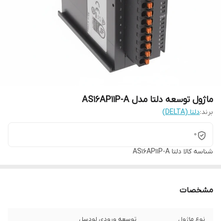
ماژول توسعه دلتا مدل AS16AP11P-A
برند:
دلتا (DELTA)
0
شناسه کالا
دلتا AS16AP11P-A
مشخصات
نوع ماژول
توسعه ورودی لودسل