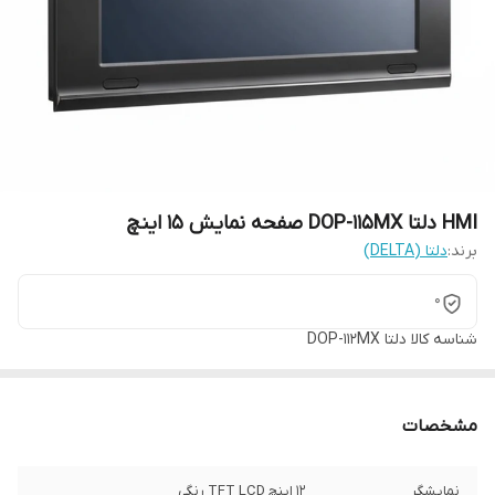
HMI دلتا DOP-115MX صفحه نمایش 15 اینچ
برند:
دلتا (DELTA)
0
شناسه کالا
دلتا DOP-112MX
مشخصات
نمایشگر
۱۲ اینچ TFT LCD رنگی