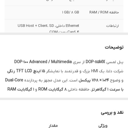
حافظه RAM / ROM
‎1 GB/ 8 GB
ارتباطات
Ethernet داخلی، USB Host + Client، SD
Card، ۴ پورت COM
توضیحات
پنل لمسی
DOP-115MX
از سری
DOP-100 Advanced / Multimedia
شرکت دلتا، یک HMI بزرگ و قدرتمند با نمایشگر
۱۵ اینچ TFT LCD رنگی
و وضوح
۱۰۲۴ × ۷۶۸ پیکسل
است. این مدل مجهز به پردازنده
Dual-Core
با سرعت ۱ گیگاهرتز
، حافظه داخلی
۸ گیگابایت ROM
و
۱ گیگابایت RAM
می‌باشد. امکاناتی مثل اترنت داخلی، کارت SD، پورت USB Host و Client،
چندین پورت سریال (COM) و پشتیبانی از ویژگی‌های چندرسانه‌ای مانند
نقد و بررسی
دوربین های آنالوگ یا IP، ویدئوپلی و ورودی VGA باعث شده این مدل
ویژگی
مقدار
برای پروژه‌های صنعتی پیشرفته گزینه‌ای بسیار مناسب باشد.