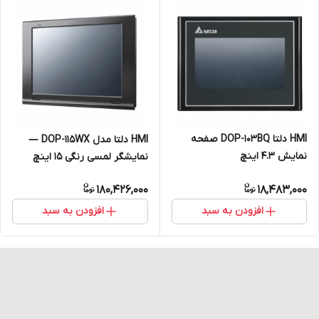
HMI دلتا DOP-103BQ صفحه
HMI دلتا مدل DOP-115WX —
نمایش 4.3 اینچ
نمایشگر لمسی رنگی ۱۵ اینچ
پیشرفته
180,426,000
18,483,000
افزودن به سبد
افزودن به سبد