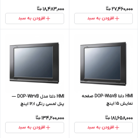
18,483,000
27,460,000
افزودن به سبد
افزودن به سبد
HMI دلتا DOP-W157B صفحه
HMI دلتا مدل DOP-W127B —
نمایش 15 اینچ
پنل لمسی رنگی ۱۲٫۱ اینچ
134,200,000
181,658,000
افزودن به سبد
افزودن به سبد