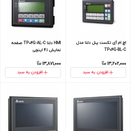
اچ ام آی تکست پنل دلتا مدل
HMI دلتا TP04G-AL-C صفحه
TP04G-BL-C
نمایش 4.1 اینچی
13,871,000
13,202,000
افزودن به سبد
افزودن به سبد