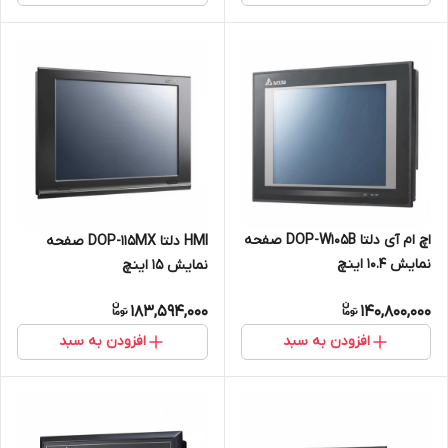
اچ ام آی دلتا DOP-W105B صفحه
HMI دلتا DOP-115MX صفحه
نمایش 10.4 اینچ
نمایش 15 اینچ
183,594,000
140,800,000
افزودن به سبد
افزودن به سبد