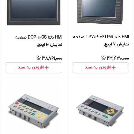
HMI دلتا TP70P-32TP1R صفحه
HMI دلتا DOP-110CS صفحه
نمایش 7 اینچ
نمایش 10 اینچ
38,761,000
23,430,000
افزودن به سبد
افزودن به سبد