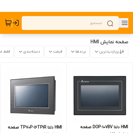
صفحه نمایش HMI
پربازدیدترین
برندها
قیمت
دسته‌بندی
فقط م
HMI دلتا DOP-107BV صفحه
HMI دلتا TP70P-16TP1R صفحه