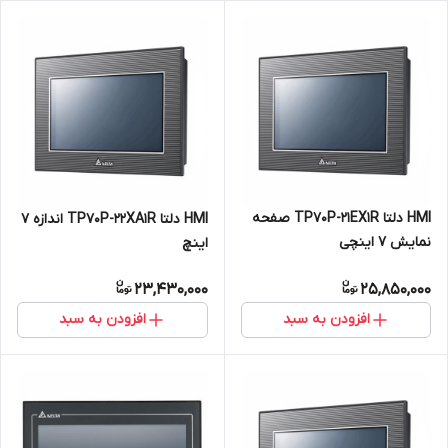
HMI دلتا TP70P-21EX1R صفحه
HMI دلتا TP70P-22XA1R اندازه 7
نمایش 7 اینچی
اینچ
23,430,000
25,850,000
افزودن به سبد
افزودن به سبد