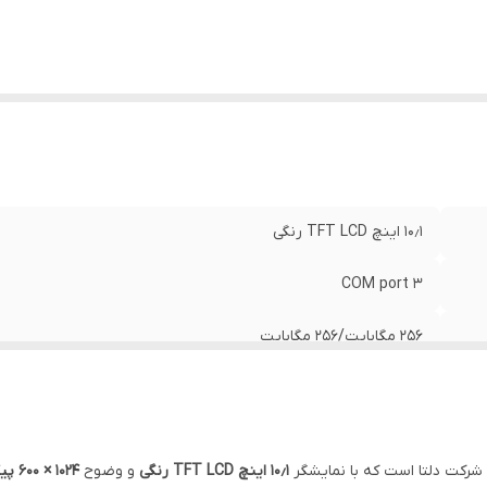
‎۱۰٫۱ اینچ TFT LCD رنگی
3 COM port
‎256 مگابایت/‎۲۵۶ مگابایت
شرکت دلتا است که با نمایشگر
۱۰٫۱ اینچ TFT LCD رنگی
و وضوح
۱۰۲۴ × ۶۰۰ پیکسل