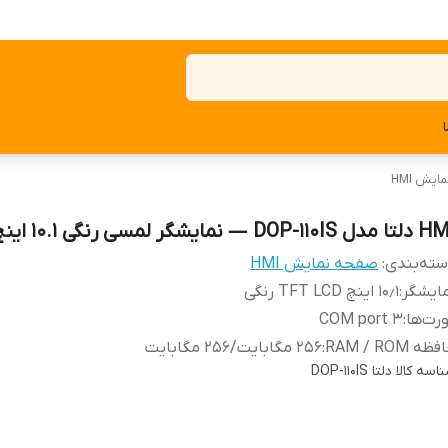
یش HMI
ل DOP-110IS — نمایشگر لمسی رنگی ۱۰.۱ اینچ
ته‌بندی
:
صفحه نمایش HMI
ایشگر
:
‎۱۰٫۱ اینچ TFT LCD رنگی
رت‌ها
:
3 COM port
ظه RAM / ROM
:
‎256 مگابایت/‎۲۵۶ مگابایت
اسه کالا
دلتا DOP-110IS