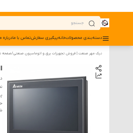
دسته‌بندی محصولات
خانه
پیگیری سفارش
تماس با ما
درباره ما
نیک مهر صنعت | فروش تجهیزات برق و اتوماسیون صنعتی
/
صفحه نما
HMI دلتا مد
دس
نم
پو
حاف
شن