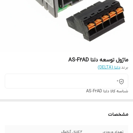
ماژول توسعه دلتا AS-F2AD
برند:
دلتا (DELTA)
0
شناسه کالا
دلتا AS-F2AD
مشخصات
تعداد ورودی
۲ کانال آنالوگ