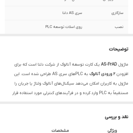
سازگاری
سری AS دلتا
نصب
روی اسلات توسعه PLC
نوع ماژول
ورودی آنالوگ (Analog Input)
توضیحات
ماژول
AS-F2AD
یک کارت توسعه آنالوگ از شرکت دلتا است که برای
افزودن
۲ ورودی آنالوگ
به PLCهای سری AS طراحی شده است. این
ماژول به کاربران امکان می‌دهد سیگنال‌های آنالوگ ولتاژ یا جریان را
مستقیماً به PLC وارد کرده و در فرآیندهای کنترلی مورد استفاده قرار
دهند.
این کارت با دقت بالا و پشتیبانی از سیگنال‌های استاندارد صنعتی،
نقد و بررسی
گزینه‌ای ایده‌آل برای پروژه‌هایی است که نیاز به اندازه‌گیری و پردازش
ویژگی
مشخصات
داده‌های آنالوگ مانند دما، فشار، سطح مایعات یا جریان برق دارند. طراحی