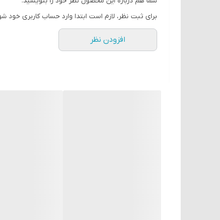
شما هم درباره این محصول نظر خود را بنویسید.
تهویه صنعتی و سیستم‌های HVAC
برای ثبت نظر، لازم است ابتدا وارد حساب کاربری خود شو
پروژه‌هایی با نیاز به کنترل آنالوگ نرم و پایدار
افزودن نظر
سوالات متداول (FAQ)
۱. تفاوت DTC1000V با DTC1000R چیست؟
مدل
V
دارای خروجی ولتاژی آنالوگ است، در حالی که مد
۲. چه سنسورهایی توسط این کنترلر پشتیبانی می‌شوند؟
انواع
ترموکوپل (K, J, T, E و …)
و
RTD (مثل PT100)
.
۳. ولتاژ تغذیه ماژول چقدر است؟
100 تا 240VAC (بسته به مدل).
۴. خروجی ولتاژی برای چه کاربردهایی مناسب است؟
برای اتصال به
اینورترها، کنترل‌کننده‌های آنالوگ و سیست
۵. آیا قابلیت نصب روی پنل دارد؟
بله، این دستگاه به‌صورت
پنل‌مونت (Panel Mount)
نصب
نتیجه‌گیری