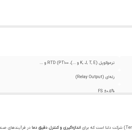
ترموکوپل (K, J, T, E و …)، RTD (PT100 و …
رله‌ای (Relay Output)
±0.5% FS
پنل‌مونت (Panel Mount)
اندازه‌گیری و کنترل دقیق دما
در فرآیندهای صنع