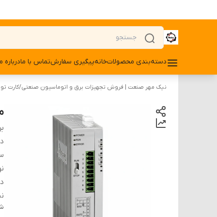
دسته‌بندی محصولات
خانه
پیگیری سفارش
تماس با ما
درباره ما
نیک مهر صنعت | فروش تجهیزات برق و اتوماسیون صنعتی
/
کارت توسع
ماژ
بر
دس
س
ن
دق
ن
شن