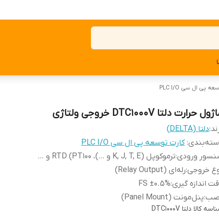
ه پی ال سی PLC I/O
ول حرارت دلتا DTC1000V خروجی ولتاژی
ند:
دلتا (DELTA)
ته‌بندی
:
کارت توسعه پی ال سی PLC I/O
نسور ورودی
:
ترموکوپل (K, J, T, E و …)، RTD (PT100 و …
وع خروجی
:
رله‌ای (Relay Output)
ت اندازه گیری
:
±0.5% FS
صب
:
پنل‌مونت (Panel Mount)
اسه کالا
دلتا DTC1000V