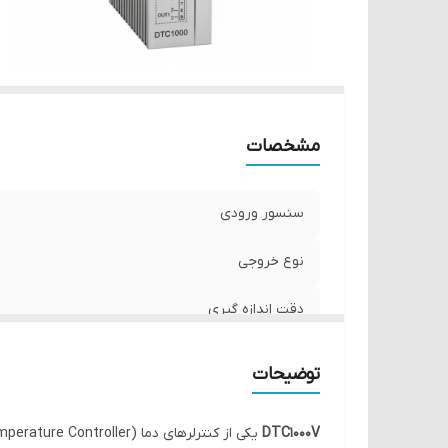
مشخصات
سنسور ورودی
نوع خروجی
دقت اندازه گیری
نصب
توضیحات
DTC1000V
یکی از کنترلرهای دما (Temperature Controller) شرکت دلتا است که برای