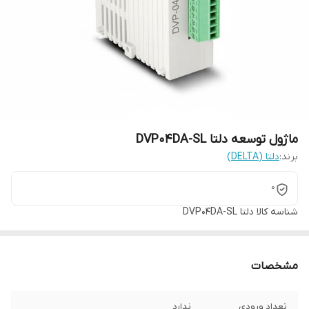
ماژول توسعه دلتا DVP04DA-SL
برند:
دلتا (DELTA)
0
شناسه کالا
دلتا DVP04DA-SL
مشخصات
تعداد ورودی
ندارد