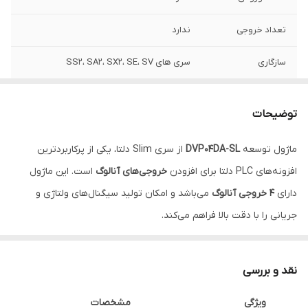
تعداد خروجی
ندارد
سازگاری
سری های SS2، SA2، SX2، SE، SV
سمت گسترش
راست
توضیحات
ماژول توسعه
DVP04DA-SL
از سری Slim دلتا، یکی از پرکاربردترین
افزونه‌های PLC دلتا برای افزودن
خروجی‌های آنالوگ
است. این ماژول
دارای
۴ خروجی آنالوگ
می‌باشد و امکان تولید سیگنال‌های ولتاژی و
جریانی را با دقت بالا فراهم می‌کند.
ویژگی مهم
DVP04DA-SL
، پشتیبانی از سیگنال‌های
0~10V، ±10V،
0~20mA و 4~20mA
است که آن را نسبت به نسخه‌های قبلی مانند
نقد و بررسی
DVP04DA-S انعطاف‌پذیرتر کرده است. این ماژول انتخابی ایده‌آل برای
ویژگی
مشخصات
کنترل تجهیزاتی نظیر
اینورترها، سروو درایوها، کنترل‌کننده‌های دما و