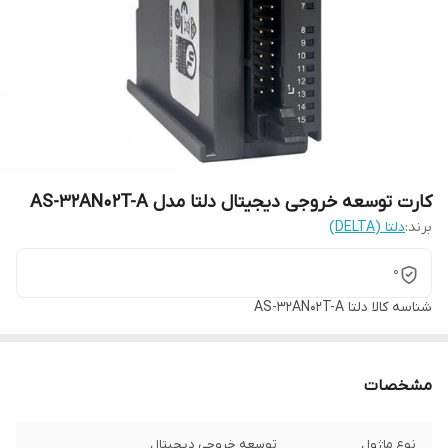
کارت توسعه خروجی دیجیتال دلتا مدل AS-32AN02T-A
برند:
دلتا (DELTA)
0
شناسه کالا
دلتا AS-32AN02T-A
مشخصات
نوع ماژول
توسعه خروجی دیجیتال