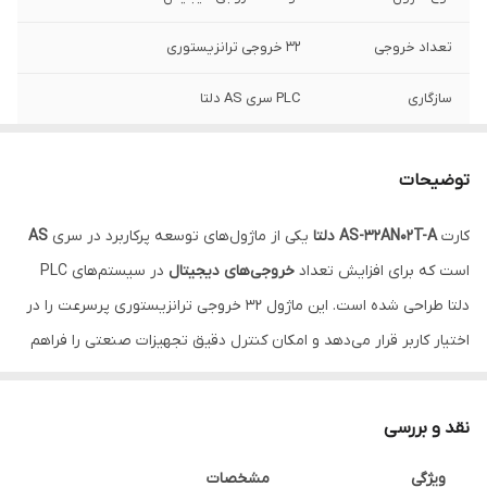
تعداد خروجی
۳۲ خروجی ترانزیستوری
سازگاری
PLC سری AS دلتا
نصب
روی ریل DIN، سمت راست CPU
توضیحات
کارت
AS-32AN02T-A دلتا
یکی از ماژول‌های توسعه پرکاربرد در سری
AS
است که برای افزایش تعداد
خروجی‌های دیجیتال
در سیستم‌های PLC
دلتا طراحی شده است. این ماژول ۳۲ خروجی ترانزیستوری پرسرعت را در
اختیار کاربر قرار می‌دهد و امکان کنترل دقیق تجهیزات صنعتی را فراهم
می‌سازد.
با استفاده از این کارت می‌توان ظرفیت PLC را بدون نیاز به تعویض CPU
نقد و بررسی
ارتقا داد و تجهیزات بیشتری مانند
سنسورها، عملگرها، شیرهای برقی،
ویژگی
مشخصات
کنتاکتورها و موتورهای کوچک
را کنترل کرد. طراحی مقاوم، سازگاری کامل