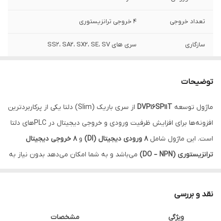
تعداد خروجی
4 خروجی ترانزیستوری
سازگاری
سری های SS2، SA2، SX2، SE، SV
سمت گسترش
راست
توضیحات
ماژول توسعه
DVP16SP11T
از سری باریک (Slim) دلتا یکی از پرکاربردترین
افزونه‌ها برای افزایش ظرفیت ورودی و خروجی دیجیتال در PLCهای دلتا
است. این ماژول شامل
۸ ورودی دیجیتال (DI)
و
۸ خروجی دیجیتال
ترانزیستوری (DO – NPN)
می‌باشد و به شما امکان می‌دهد بدون نیاز به
خرید CPU جدید، سیستم کنترل خود را ارتقا دهید.
خروجی‌های ترانزیستوری این ماژول با
سرعت سوئیچینگ بالا
، انتخابی
نقد و بررسی
ایده‌آل برای پروژه‌هایی هستند که نیازمند پاسخ سریع و دقیق‌اند. این
ویژگی
مشخصات
ویژگی باعث شده
DVP16SP11T
در کاربردهایی مثل شمارش پالس، کنترل