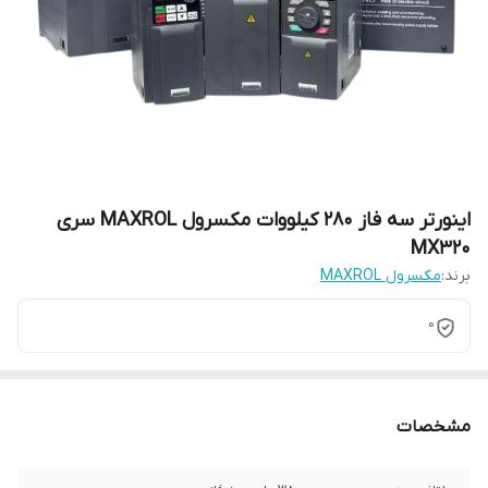
اینورتر سه فاز 280 کیلووات مکسرول MAXROL سری
MX320
برند:
مکسرول MAXROL
0
مشخصات