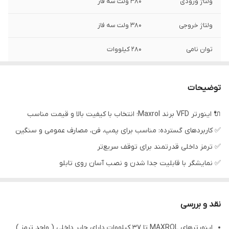
ولتاژ ورودی
380 ولت سه فاز
ولتاژ خروجی
380 ولت سه فاز
توان نامی
280 کیلووات
توضیحات
🔌 اینورتر VFD برند Maxrol؛ انتخاب با کیفیت بالا و قیمت مناسب
✅ کاربردهای گسترده: مناسب برای پمپ، فن، مصارف عمومی و سنگین
✅ ترمز داخلی قدرتمند برای توقف سریع‌تر
✅ نمایشگر با قابلیت جدا شدن و نصب آسان روی تابلو
✅ ولوم روی نمایشگر برای تنظیم راحت‌تر
✅ رنج وسیع از 1 اسب تا 1090 اسب تک فاز و سه فاز
نقد و بررسی
اینورترهای MAXROL تا 37 کیلووات دارای چاپر داخلی ( واحد ترمز )