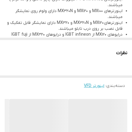
میباشند.
اینورترهای MX100 و MX120 و MX320N دارای ولوم روی نمایشگر
میباشند.
اینورترهای MX120 و MX320N و MX320 دارای نمایشگر قابل تفکیک و
قابل نصب بر روی درب تابلو میباشند.
درایوهای MX120 از IGBT infineon و درایوهای MX320 از IGBT fuji
استفاده شده است.
درایوهای MX100 وMX120 دارای 12 ماه گارانتی و درایو MX320 و
MX320N دارای 24 ماه گارانتی میباشد.
نظرات
دسته‌بندی
:
اینورتر VFD