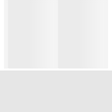
خروجی رله‌ای
: برای کنترل تجهیزات گرمایشی یا سرمایشی.
خروجی SSR (حالت جامد)
: برای کنترل دقیق‌تر و بدون صدا.
خروجی آلارم
: دارای خروجی برای تنظیم هشدار در صورت تجاوز دما
از محدوده مشخص.
کنترل و الگوریتم
:
کنترل PID
: مجهز به الگوریتم PID برای کنترل دقیق دما و حفظ
ثبات حرارتی.
حالت کنترل
: شامل حالت‌های مختلف مانند ON/OFF، PID، و
Manual برای انطباق با نیازهای مختلف.
منبع تغذیه
:
ولتاژ تغذیه
: 100 تا 240 ولت AC، 50/60 هرتز.
مصرف توان
: بهینه و کم، مناسب برای استفاده طولانی‌مدت در
محیط‌های صنعتی.
نمایشگر
: