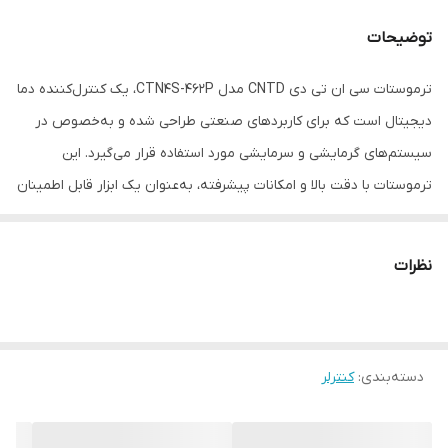
توضیحات
ترموستات سی ان تی دی CNTD مدل CTN4S-462P، یک کنترل‌کننده دما
دیجیتال است که برای کاربردهای صنعتی طراحی شده و به‌خصوص در
سیستم‌های گرمایشی و سرمایشی مورد استفاده قرار می‌گیرد. این
ترموستات با دقت بالا و امکانات پیشرفته، به‌عنوان یک ابزار قابل اطمینان
در کنترل دقیق دما شناخته می‌شود.
مشخصات فنی ترموستات سی ان تی دی CNTD مدل CTN4S-462P:
نظرات
ورودی دما
:
نوع ورودی
: پشتیبانی از انواع ترموکوپل‌ها (J، K، T، E، N، R، S، B) و
سنسورهای مقاومتی (PT100).
دسته‌بندی
:
محدوده دما
کنترلر
: متناسب با نوع سنسور مورد استفاده، امکان
اندازه‌گیری محدوده‌های دمایی مختلف.
خروجی‌ها
: