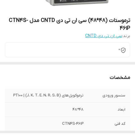
ترموستات (48*48) سی ان تی دی CNTD مدل CTN4S-
461P
برند:
سی ان تی دی CNTD
0
مشخصات
سنسور ورودی
ترموکوپل‌های (J، K، T، E، N، R، S، B) | PT100
ابعاد
48*48
کد فنی
CTN4S-461P