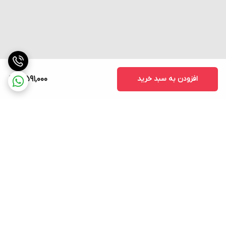
جنس بدنه
: ساخته شده از مواد مقاوم و با کیفیت، مناسب برای
محیط‌های صنعتی.
ویژگی‌های محیطی
:
دمای کاری
: 0 تا 50 درجه سلسیوس.
رطوبت کاری
: 35% تا 85% بدون تقطیر، مناسب برای عملکرد پایدار
افزودن به سبد خرید
5,591,000
در شرایط مختلف.
ویژگی‌های حفاظتی
:
حفاظت در برابر اضافه بار
: برای افزایش ایمنی و طول عمر دستگاه.
حفاظت در برابر نوسانات ولتاژ
: برای محافظت از دستگاه در برابر
نوسانات برق.
کلاس حفاظتی
: IP50 برای پنل جلویی، که در برابر گرد و غبار مقاوم
برگشت به بالا
است.
کاربردها:
ترموستات سی ان تی دی CNTD مدل CTN4S-462P با توجه به دقت بالا