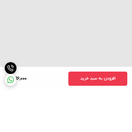
های با همان قطبیت
قدرت دی
1500 ولت متناوب 50/60 هرتز به مدت 1 دقیقه بین قطعات
الکتریک
فلزی دارای جریان و غیرحامل جریان
1500 ولت متناوب 50/60 هرتز به مدت 1 دقیقه بین هر
ترمینال و زمین
لرزش
10-55 هرتز، 1.5 میلی متر دامنه دوگانه
دوام مکانیکی: 1000 متر/ثانیه (حدود 100 گرم)
شوک
خرابی: 300 متر/ثانیه (حدود 30G'S)
افزودن به سبد خرید
2,196,000
دمای
از منفی 20 تا مثبت 80 درجه بدون یخ زدگی
محیط
رطوبت
<95% RH
عمر
بالای 500,000 عملیات
الکتریکی