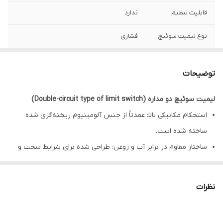
قابلیت تنظیم
ندارد
نوع لیمیت سوئیچ
فشاری
وزن
100 گرم
توضیحات
درجه حفاظت
IP66
لیمیت سوئیچ دو مداره (Double-circuit type of limit switch)
استحکام مکانیکی بالا: عمدتاً از جنس آلومینیوم ریخته‌گری شده
ساخته شده است.
ساختار مقاوم در برابر آب و روغن: طراحی شده برای شرایط سخت و
محیط‌های صنعتی.
عملگرهای متنوع برای کاربردهای مختلف: دارای انواع عملگرها برای
نظرات
انطباق با نیازهای متفاوت.
جعبه کنتاکت داخلی با مکانیزم فنر دوگانه: عمر مکانیکی طولانی‌تر و