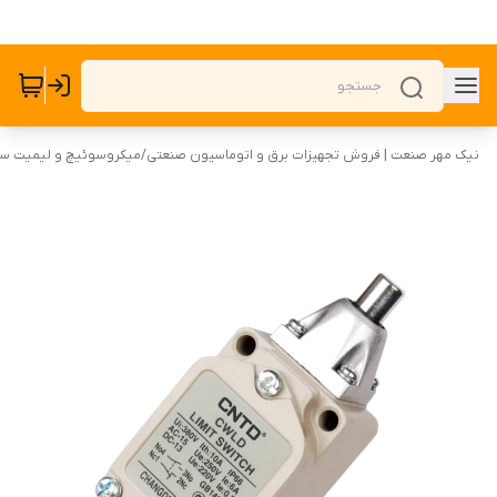
نیک مهر صنعت | فروش تجهیزات برق و اتوماسیون صنعتی
/
میکروسوئیچ و لیمیت س