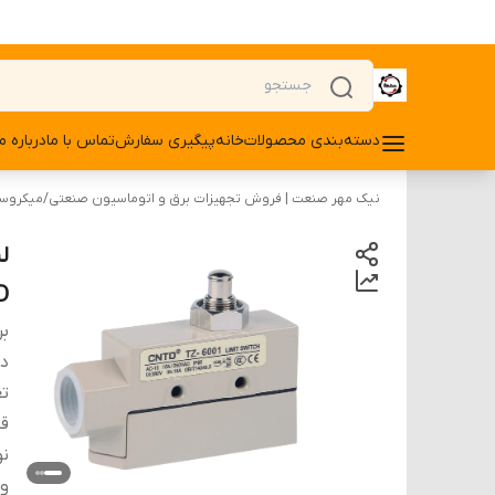
دسته‌بندی محصولات
خانه
پیگیری سفارش
تماس با ما
درباره ما
نیک مهر صنعت | فروش تجهیزات برق و اتوماسیون صنعتی
/
میکروسو
ل
CNTD م
بر
دس
تع
قا
نو
و