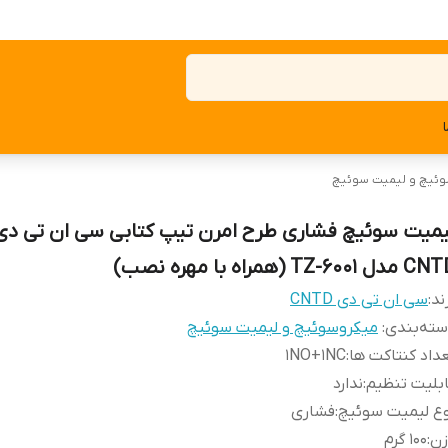
ئیچ و لیمیت سوئیچ
یمیت سوئیچ فشاری طرح امرن تیپ کتابی سی ان تی دی
دل TZ-6001 (همراه با مهره نصب)
ند:
سی ان تی دی CNTD
ته‌بندی
:
میکروسوئیچ و لیمیت سوئیچ
داد کنتاکت ها
:
1NO+1NC
بلیت تنظیم
:
ندارد
ع لیمیت سوئیچ
:
فشاری
زن
:
100 گرم