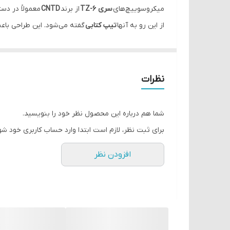
میکروسوییچ‌های
سری TZ-6
از برند
CNTD
معمولاً در دس
از این رو به آنها
تیپ کتابی
گفته می‌شود. این طراحی باعث
مزایای میکروسوییچ‌های تیپ کتابی سری TZ-6:
نصب آسان
: به دلیل طراحی فشرده و وزن سبک.
قیمت مقرون‌به‌صرفه
: مناسب برای کاربردهای عموم
نظرات
قابلیت اطمینان بالا
: استحکام مکانیکی بالا، جنس ر
انعطاف‌پذیری
: با توجه به تنوع عملگرها، می‌توانند
شما هم درباره این محصول نظر خود را بنویسید.
برای ثبت نظر، لازم است ابتدا وارد حساب کاربری خود شو
ابعاد:
افزودن نظر