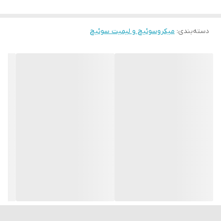
دسته‌بندی
:
میکروسوئیچ و لیمیت سوئیچ
مشخصات فنی:
Noninductive Load
Inductive Load (A)
(A)
Inrush
Current
Motor
Inductive
Lamp
Resistance
Rated
Load
Load
Load
Load
Voltage