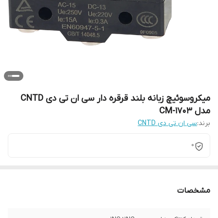
میکروسوئیچ زبانه بلند قرقره دار سی ان تی دی CNTD
مدل CM-1703
برند:
سی ان تی دی CNTD
0
مشخصات