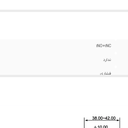
1NO+1NC
ندارد
فشاری
98 گرم
IP65