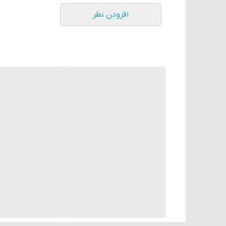
افزودن نظر
سرعت عملکرد
فرکانس کاری
مقاومت تماسی
مقاومت عایق
قدرت دی الکتریک
لرزش
شوک
دمای محیط
رطوبت
عمر الکتریکی