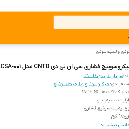
ئیچ و لیمیت سوئیچ
کروسوییچ فشاری سی ان تی دی CNTD مدل CSA-001
ند:
سی ان تی دی CNTD
ته‌بندی
:
میکروسوئیچ و لیمیت سوئیچ
داد کنتاکت ها
:
1NO+1NC
بلیت تنظیم
:
ندارد
ع لیمیت سوئیچ
:
فشاری
زن
:
98 گرم
رجه حفاظت
:
IP65
مایش بیشتر