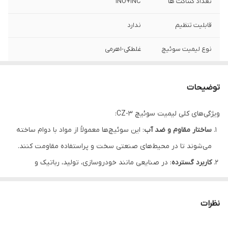
تعداد کنتاکت ها
1NO+1NC
قابلیت تنظیم
ندارد
نوع لیمیت سوئیچ
غلطکی-اهرمی
درجه حفاظت
IP67
توضیحات
وزن
100 گرم
ویژگی‌های کلی لیمیت سوئیچ CZ-3:
ساختار مقاوم و ضد آب
: این سوئیچ‌ها معمولاً از مواد با دوام ساخته
می‌شوند تا در محیط‌های صنعتی سخت و پراستفاده مقاومت کنند.
کاربرد گسترده
: در صنایعی مانند خودروسازی، تولید، رباتیک و
سیستم‌های انتقال مواد استفاده می‌شوند.
نوع عملکرد
: این سوئیچ‌ها می‌توانند به صورت
نرمال باز (NO)
یا
نرمال
نظرات
بسته (NC)
باشند و با حرکت مکانیکی فعال شوند.
نصب آسان
: طراحی آن‌ها معمولاً به گونه‌ای است که نصب و تنظیم