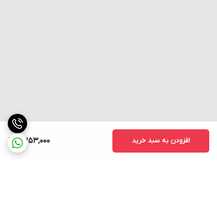
100mΩ دقیقه (در 500VDC)
عایق
1000 ولت متناوب 50/60 هرتز به مدت 1 دقیقه بین پایانه
های با همان قطبیت
قدرت دی
1500 ولت متناوب 50/60 هرتز به مدت 1 دقیقه بین قطعات
الکتریک
فلزی دارای جریان و غیرحامل جریان
1500 ولت متناوب 50/60 هرتز به مدت 1 دقیقه بین هر
ترمینال و زمین
لرزش
10-55 هرتز، 1.5 میلی متر دامنه دوگانه
افزودن به سبد خرید
3,253,000
دوام مکانیکی: 1000 متر/ثانیه (حدود 100G'S)
شوک
خرابی: 500 متر/ثانیه (حدود 50G'S)
دمای
از منفی 20 تا مثبت 70 درجه بدون یخ زدگی
محیط
رطوبت
<95% RH