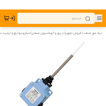
نیک مهر صنعت | فروش تجهیزات برق و اتوماسیون صنعتی
/
میکروسوئیچ و لیمیت س