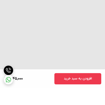
NO
NC
NO
NC
NO
NC
NO
NC
1
2
3
3
0.7
1.5
5
5
125VAC
0.8
1.5
3
3
0.5
1
5
5
250VAC
3
3
4
5
3
3
5
5
8VDC
3
3
4
4
3
3
5
5
14VDC
3
3
4
4
3
3
5
5
30VDC
0.4
0.4
125VDC
0.2
0.2
250VDC
افزودن به سبد خرید
1,545,000
جریان
N.C: below 24A, N.O: below 12A
هجومی