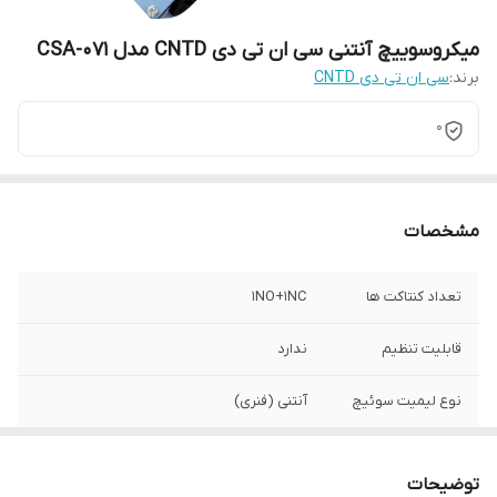
میکروسوییچ آنتنی سی ان تی دی CNTD مدل CSA-071
برند:
سی ان تی دی CNTD
0
مشخصات
تعداد کنتاکت ها
1NO+1NC
قابلیت تنظیم
ندارد
نوع لیمیت سوئیچ
آنتنی (فنری)
وزن
98 گرم
توضیحات