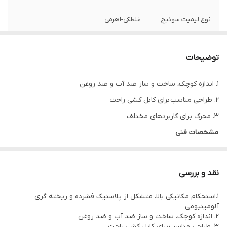
نوع لیمیت سوئیچ
غلطکی-اهرمی
وزن
100 گرم
توضیحات
درجه حفاظت
IP65
1. اندازه کوچک، ساخت و ساز ضد آب و ضد روغن
2. طراحی مناسب برای کابل کشی راحت
3. محرک برای کاربردهای مختلف
مشخصات فنی
AC15
10A
نقد و بررسی
250VAC
1.استحکام مکانیکی بالا، متشکل از پلاستیک فشرده و ریخته گری
IP65
آلومینیومی
1NO+1NC
2. اندازه کوچک، ساخت و ساز ضد آب و ضد روغن
3. طراحی مناسب برای کابل کشی راحت