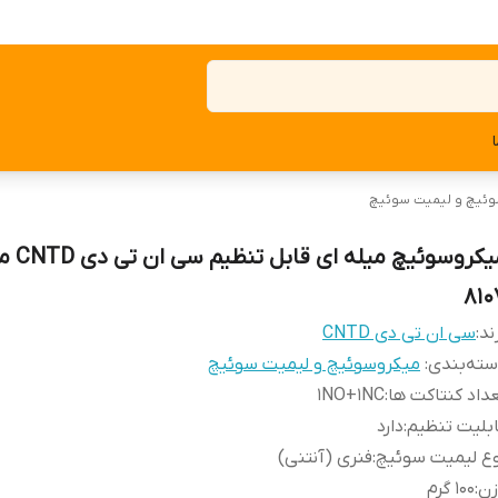
ئیچ و لیمیت سوئیچ
810
ند:
سی ان تی دی CNTD
ته‌بندی
:
میکروسوئیچ و لیمیت سوئیچ
داد کنتاکت ها
:
1NO+1NC
بلیت تنظیم
:
دارد
ع لیمیت سوئیچ
:
فنری (آنتنی)
زن
:
100 گرم