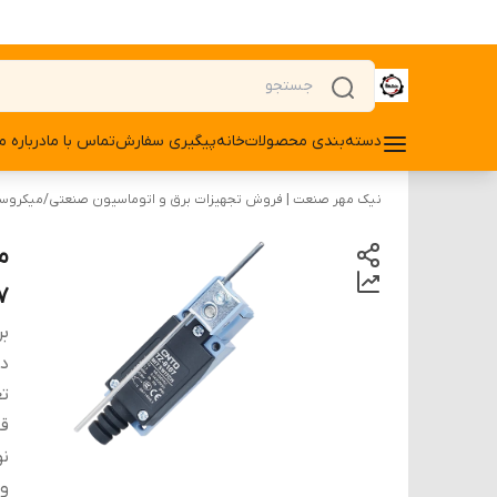
دسته‌بندی محصولات
خانه
پیگیری سفارش
تماس با ما
درباره ما
نیک مهر صنعت | فروش تجهیزات برق و اتوماسیون صنعتی
/
میکروسو
7
بر
دس
تع
قا
نو
و