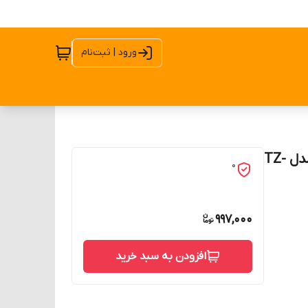
ورود | ثبت‌نام
میکروسوئیچ میله ای قابل تنظیم سی ان تی دی CNTD مدل TZ-
0
997,000
افزودن به سبد خرید