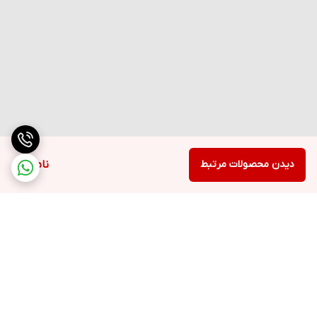
دیدن محصولات مرتبط
ناموجود
مشخصات فنی:
Item
Code
Description
① Rated Current
10
10A
00
Button type
برگشت به بالا