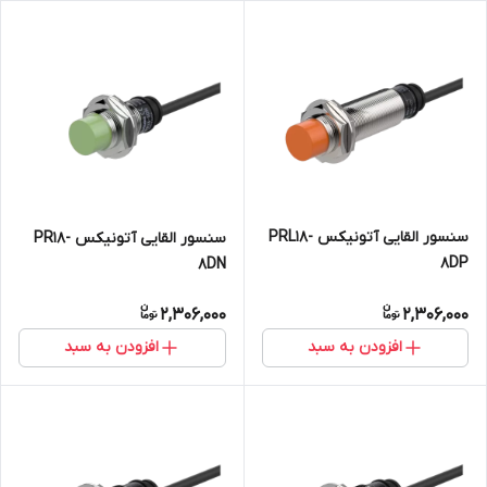
سنسور القایی آتونیکس PRL18-
سنسور القایی آتونیکس PR18-
8DP
8DN
2,306,000
2,306,000
افزودن به سبد
افزودن به سبد