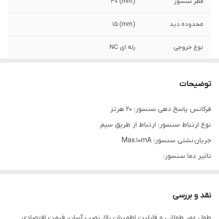
قطر سنسور
(mm) 30
محدوده دید
(mm) 15
نوع خروجی
رله ای NC
کد فنی
CJY30E-15KB
توضیحات
ولتاژ تغذیه
90-250VAC
فرکانس پاسخ دهی سنسور: 20 هرتز
نوع ارتباط سنسور: ارتباط از طریق سیم
جریان نشتی سنسور: Max.10mA
تاثیر دما سنسور:
Max. ±10% for sensing distance at ambient temperature 20℃
ولتاژ قابل تحمل سنسور:
نقد و بررسی
1500VAC 50/60Hz for 1minute
طول عمر طولانی و قابلیت اطمینان بالا، نصب آسان، قیمت اقتصادی
محدوده دمای محیط سنسور: منفی 25 الی مثبت 70 درجه سانتی گراد