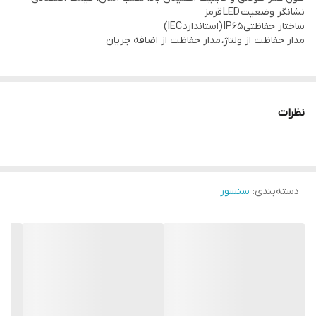
نشانگر وضعیت LED قرمز
بدون یخ زدگی
ساختار حفاظتی IP65 (استاندارد IEC)
مدار حفاظت از ولتاژ، مدار حفاظت از اضافه جریان
محدوده رطوبت محیط سنسور:
35~95%RH
نظرات
دسته‌بندی
:
سنسور