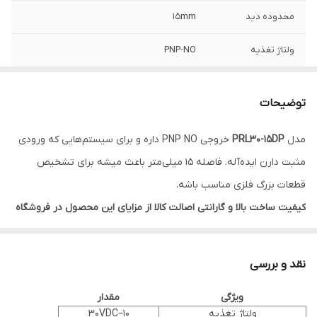
محدوده دید
15mm
ولتاژ تغذیه
PNP-NO
نوع خروجی
10-30VDC
توضیحات
مدل
PRL30-15DP
خروجی PNP NO داره و برای سیستم‌هایی که ورودی
مثبت دارن ایده‌آله. فاصله ۱۵ میلی‌متر باعث میشه برای تشخیص
قطعات بزرگ فلزی مناسب باشه.
کیفیت ساخت بالا و گارانتی اصالت کالا از مزایای این محصول در فروشگاه
نیک مهر صنعت است.
ویژگی‌های کلیدی
نقد و بررسی
🟢 فاصله تشخیص ۱۵ میلی‌متر
ویژگی
مقدار
🟢 خروجی PNP NO، 10–30VDC
ولتاژ تغذیه
10–30VDC