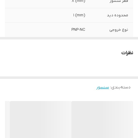
قطر سنسور
(mm) 8
محدوده دید
(mm) 1
نوع خروجی
PNP-NC
کد فنی
CJY08E-01PB
نظرات
ولتاژ تغذیه
12-24VDC (10-30VDC)
دسته‌بندی
:
سنسور