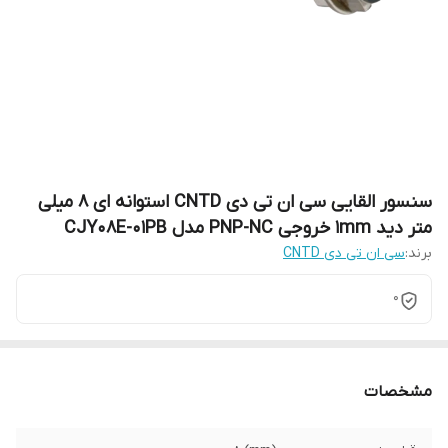
سنسور القایی سی ان تی دی CNTD استوانه ای 8 میلی
متر دید 1mm خروجی PNP-NC مدل CJY08E-01PB
برند:
سی ان تی دی CNTD
0
مشخصات