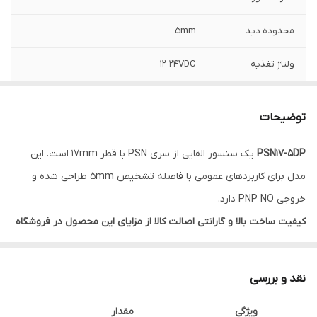
محدوده دید
5mm
ولتاژ تغذیه
12-24VDC
نوع خروجی
PNP-NO
توضیحات
PSN17-5DP
یک سنسور القایی از سری PSN با قطر 17mm است. این
مدل برای کاربردهای عمومی با فاصله تشخیص 5mm طراحی شده و
خروجی PNP NO دارد.
کیفیت ساخت بالا و گارانتی اصالت کالا از مزایای این محصول در فروشگاه
نیک مهر صنعت است.
ویژگی‌های کلیدی
نقد و بررسی
🟢 فاصله تشخیص: 5mm
ویژگی
مقدار
🟢 خروجی PNP NO ≤200mA