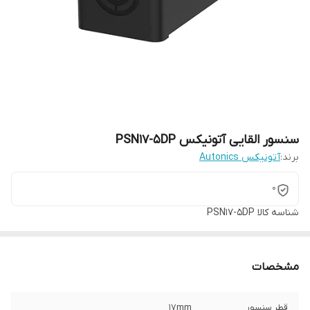
سنسور القایی آتونیکس PSN17-5DP
برند:
آتونیکس Autonics
0
شناسه کالا
PSN17-5DP
مشخصات
قطر سنسور
17mm