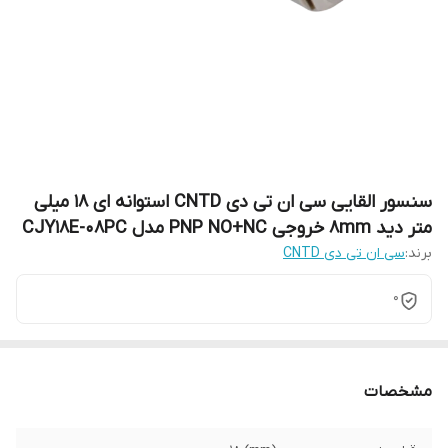
سنسور القایی سی ان تی دی CNTD استوانه ای 18 میلی
متر دید 8mm خروجی PNP NO+NC مدل CJY18E-08PC
برند:
سی ان تی دی CNTD
0
مشخصات