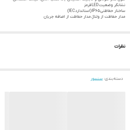
نشانگر وضعیت LED قرمز
بدون یخ زدگی
ساختار حفاظتی IP65 (استاندارد IEC)
مدار حفاظت از ولتاژ، مدار حفاظت از اضافه جریان
محدوده رطوبت محیط سنسور:
35~95%RH
نظرات
دسته‌بندی
:
سنسور