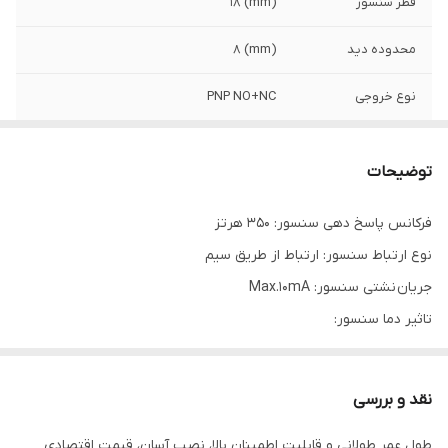
قطر سنسور
(mm) 18
محدوده دید
(mm) 8
نوع خروجی
PNP NO+NC
کد فنی
CJY18E-08PC
توضیحات
ولتاژ تغذیه
12-24VDC (10-30VDC)
فرکانس پاسخ دهی سنسور: 350 هرتز
نوع ارتباط سنسور: ارتباط از طریق سیم
جریان نشتی سنسور: Max.10mA
تاثیر دما سنسور:
Max. ±10% for sensing distance at ambient temperature 20℃
ولتاژ قابل تحمل سنسور:
نقد و بررسی
1500VAC 50/60Hz for 1minute
طول عمر طولانی و قابلیت اطمینان بالا، نصب آسان، قیمت اقتصادی
محدوده دمای محیط سنسور: منفی 25 الی مثبت 70 درجه سانتی گراد