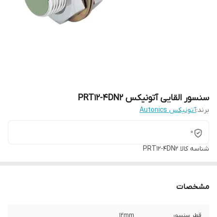
سنسور القایی آتونیکس PRT12-4DN2
برند:
آتونیکس Autonics
0
شناسه کالا
PRT12-4DN2
مشخصات
قطر سنسور
12mm