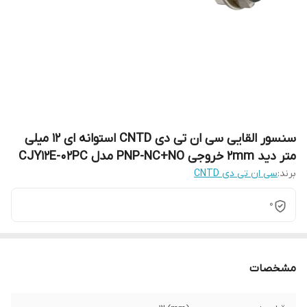
سنسور القایی سی ان تی دی CNTD استوانه ای 12 میلی
متر دید 2mm خروجی PNP-NC+NO مدل CJY12E-02PC
برند:
سی ان تی دی CNTD
0
مشخصات