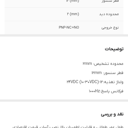
قطر سنسور
(mm) 12
محدوده دید
(mm) 2
نوع خروجی
PNP-NC+NO
کد فنی
CJY12E-02PC
توضیحات
ولتاژ تغذیه
12-24VDC (10-30VDC)
محدوده تشخیص: 2mm
قطر سنسور: 12mm
ولتاژ تغذیه: 12-24VDC (10-30VDC)
فرکانس پاسخ: 1000Hz
حالت خروجی: PNP NC
نوع ارتباط: سیم
نقد و بررسی
جریان نشتی: Max.10mA
طول عمر طولانی و قابلیت اطمینان بالا، نصب آسان، قیمت اقتصادی
تاثیر دما: