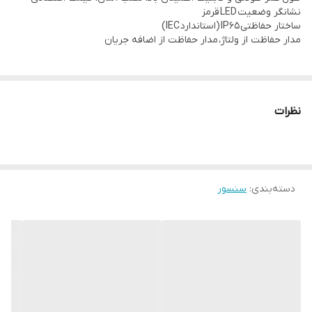
نشانگر وضعیت LED قرمز
بدون یخ زدگی
ساختار حفاظتی IP65 (استاندارد IEC)
مدار حفاظت از ولتاژ، مدار حفاظت از اضافه جریان
محدوده رطوبت محیط سنسور:
35~95%RH
نظرات
دسته‌بندی
:
سنسور