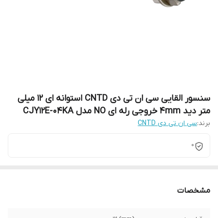
سنسور القایی سی ان تی دی CNTD استوانه ای 12 میلی
متر دید 4mm خروجی رله ای NO مدل CJY12E-04KA
برند:
سی ان تی دی CNTD
0
مشخصات