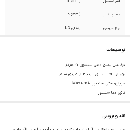
قطر سنسور
(mm) 12
محدوده دید
(mm) 4
نوع خروجی
رله ای NO
کد فنی
CJY12E-04KA
توضیحات
ولتاژ تغذیه
90-250VAC
فرکانس پاسخ دهی سنسور: 20 هرتز
نوع ارتباط سنسور: ارتباط از طریق سیم
جریان نشتی سنسور: Max.10mA
تاثیر دما سنسور:
Max. ±10% for sensing distance at ambient temperature 20℃
ولتاژ قابل تحمل سنسور:
نقد و بررسی
1500VAC 50/60Hz for 1minute
طول عمر طولانی و قابلیت اطمینان بالا، نصب آسان، قیمت اقتصادی
محدوده دمای محیط سنسور: منفی 25 الی مثبت 70 درجه سانتی گراد