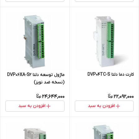
کارت دما دلتا DVP04TC-S
ماژول توسعه دلتا DVP06XA-S2
(نسخه ضد نویز)
24,644,000
22,092,000
افزودن به سبد
افزودن به سبد