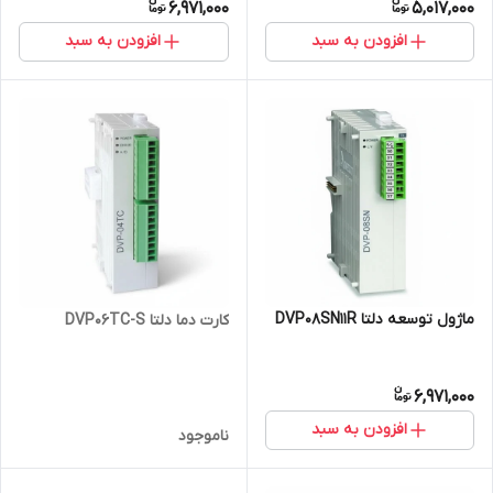
6,971,000
5,017,000
افزودن به سبد
افزودن به سبد
ماژول توسعه دلتا DVP08SN11R
کارت دما دلتا DVP06TC-S
6,971,000
افزودن به سبد
ناموجود