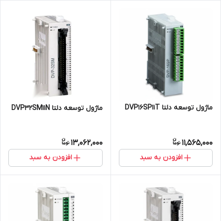
ماژول توسعه دلتا DVP16SP11T
ماژول توسعه دلتا DVP32SM11N
13,062,000
11,565,000
افزودن به سبد
افزودن به سبد