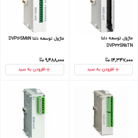
ماژول توسعه دلتا
ماژول توسعه دلتا DVP16SM11N
DVP32SN11TN
9,488,000
14,347,000
افزودن به سبد
افزودن به سبد