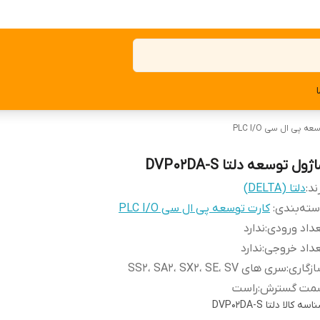
ه پی ال سی PLC I/O
ژول توسعه دلتا DVP02DA-S
ند:
دلتا (DELTA)
ته‌بندی
:
کارت توسعه پی ال سی PLC I/O
داد ورودی
:
ندارد
داد خروجی
:
ندارد
زگاری
:
سری های SS2، SA2، SX2، SE، SV
مت گسترش
:
راست
اسه کالا
دلتا DVP02DA-S