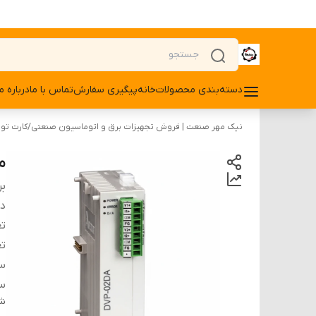
دسته‌بندی محصولات
خانه
پیگیری سفارش
تماس با ما
درباره ما
نیک مهر صنعت | فروش تجهیزات برق و اتوماسیون صنعتی
/
کارت توسع
ما
بر
دس
تع
تع
سا
س
شن