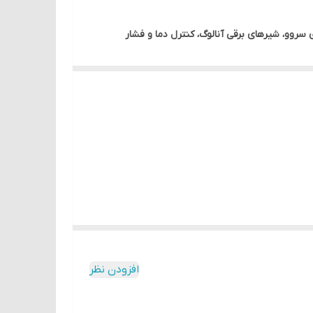
ی سروو، شیرهای برقی آنالوگ، کنترل دما و فشار
ی
SS2، SA2، SX2، SE و SV
دلتا، باعث شده این ماژول
افزودن نظر