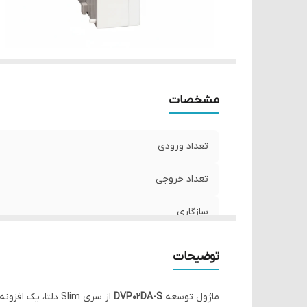
مشخصات
تعداد ورودی
تعداد خروجی
سازگاری
سمت گسترش
توضیحات
ماژول توسعه
DVP02DA-S
از سری Slim دلتا، یک افزونه کاربردی برای افزودن خروجی‌های آنالوگ به PLC است. این ماژول دارای