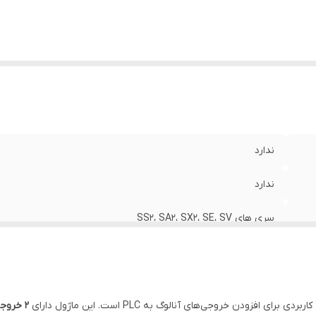
ندارد
ندارد
سری های SS2، SA2، SX2، SE، SV
راست
۲ خروجی آنالوگ (Analog Output)