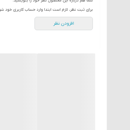
شما هم درباره این محصول نظر خود را بنویسید.
تنظیم سطح دما یا فشار در فرآیندهای صنعتی
برای ثبت نظر، لازم است ابتدا وارد حساب کاربری خود شو
سیستم‌های مانیتورینگ انرژی و جریان
افزودن نظر
اتوماسیون ساختمانی و HVAC
پروژه‌های آموزشی و آزمایشگاهی مرتبط با خروجی آن
سوالات متداول (FAQ)
۱. این ماژول چند خروجی آنالوگ دارد؟
۲ خروجی آنالوگ.
۲. چه نوع سیگنال‌هایی تولید می‌کند؟
ولتاژی (0~10V و ±10V) و جریانی (4~20mA).
۳. آیا می‌توان از آن برای کنترل اینورتر استفاده کرد؟
بله، این ماژول برای کنترل سرعت موتور توسط اینورتر یا
۴. ولتاژ تغذیه چقدر است؟
۲۴ ولت DC (20.4–28.8V).
۵. با چه سری‌هایی از PLC دلتا سازگار است؟