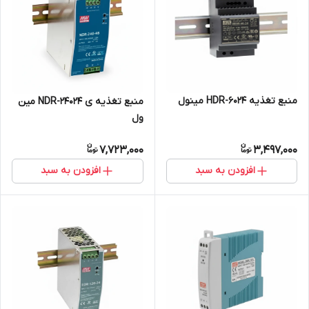
منبع تغذیه HDR-6024 مینول
منبع تغذیه ی NDR-24024 مین
ول
7,723,000
3,497,000
افزودن به سبد
افزودن به سبد