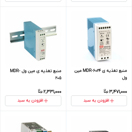
منبع تغذیه ی MDR-6024 مین
منبع تغذیه ی مین ول MDR-
ول
205
2,331,000
3,471,000
افزودن به سبد
افزودن به سبد