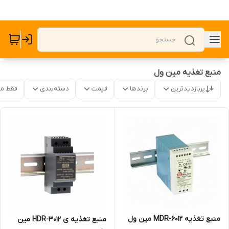
منبع تغذیه مین ول
پربازدیدترین
برندها
قیمت
دسته‌بندی
فقط م
منبع تغذیه MDR-6012 مین ول
منبع تغذیه ی HDR-3012 مین