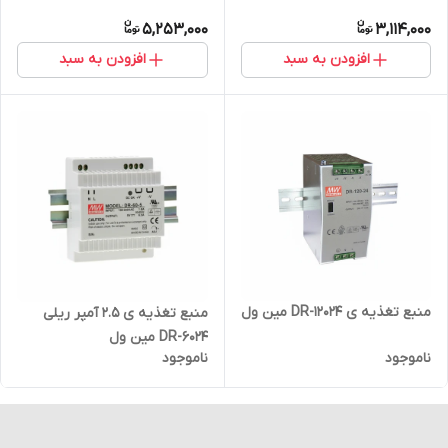
5,253,000
3,114,000
افزودن به سبد
افزودن به سبد
منبع تغذیه ی DR-12024 مین ول
منبع تغذیه ی 2.5 آمپر ریلی
DR-6024 مین ول
ناموجود
ناموجود