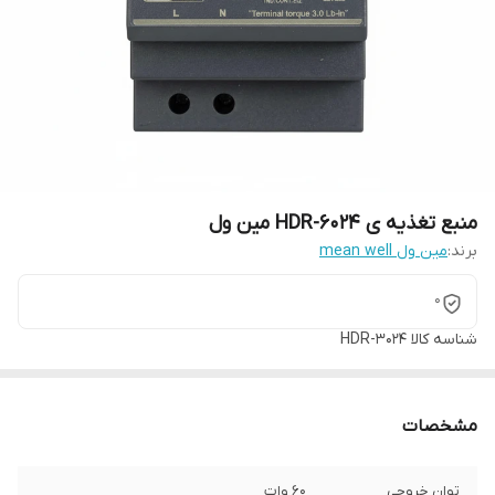
منبع تغذیه ی HDR-6024 مین ول
برند:
مین ول mean well
0
شناسه کالا
HDR-3024
مشخصات
توان خروجی
60 وات