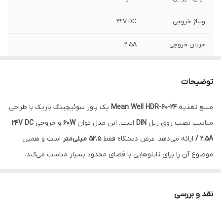
ولتاژ خروجی
24V DC
جریان خروجی
2.5A
نصب
ریلی
توضیحات
منبع تغذیه
Mean Well HDR-60-24
یک پاور سوئیچینگ باریک با طراحی
مناسب نصب روی ریل
DIN
است. این مدل توان
60W
و خروجی
24V DC
/ 2.5A
ارائه می‌دهد. عرض دستگاه فقط
52.5 میلی‌متر
است و همین
موضوع آن را برای تابلوهایی با فضای محدود بسیار مناسب می‌کند.
HDR-60-24 از سری اقتصادی مین‌ول بوده و علاوه بر قیمت مناسب،
راندمان بالا (حدود ۹۰٪)، حفاظت‌های کامل و طول عمر بالا را در اختیار شما
نقد و بررسی
قرار می‌دهد.
مزایا