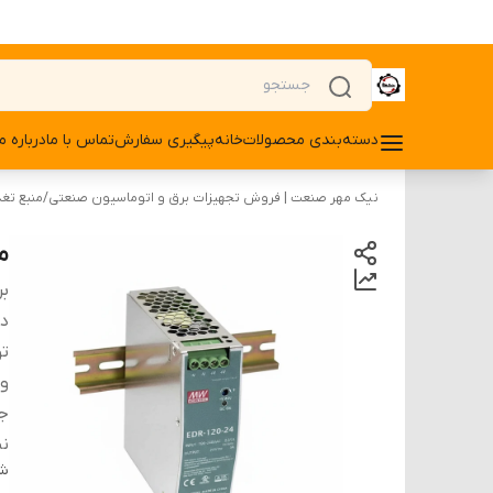
دسته‌بندی محصولات
خانه
پیگیری سفارش
تماس با ما
درباره ما
نیک مهر صنعت | فروش تجهیزات برق و اتوماسیون صنعتی
/
منبع تغ
من
بر
دس
ت
ول
ج
ن
شن