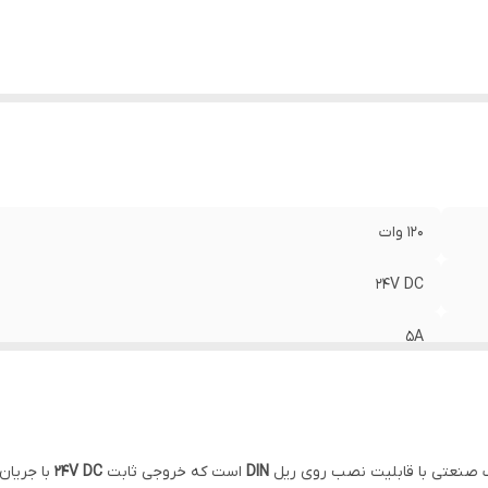
120 وات
24V DC
5A
ریلی
 صنعتی با قابلیت نصب روی ریل
DIN
است که خروجی ثابت
24V DC
با جریان