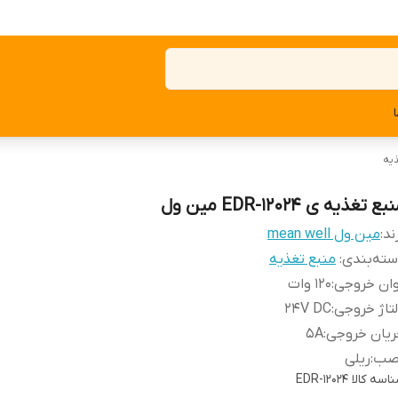
ذیه
بع تغذیه ی EDR-12024 مین ول
ند:
مین ول mean well
ته‌بندی
:
منبع تغذیه
وان خروجی
:
120 وات
تاژ خروجی
:
24V DC
ریان خروجی
:
5A
صب
:
ریلی
اسه کالا
EDR-12024