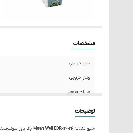
مشخصات
توان خروجی
ولتاژ خروجی
جریان خروجی
نصب
توضیحات
منبع تغذیه
Mean Well EDR-120-24
یک پاور سوئیچینگ