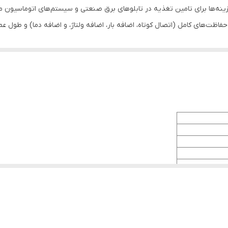
ما.
 ول.