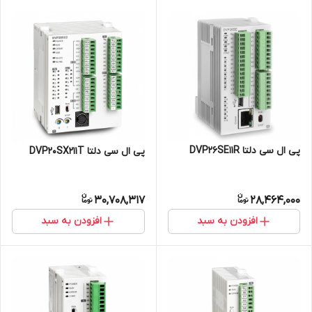
پی ال سی دلتا DVP26SE11R
پی ال سی دلتا DVP20SX211T
30,708,317
28,464,000
افزودن به سبد
افزودن به سبد