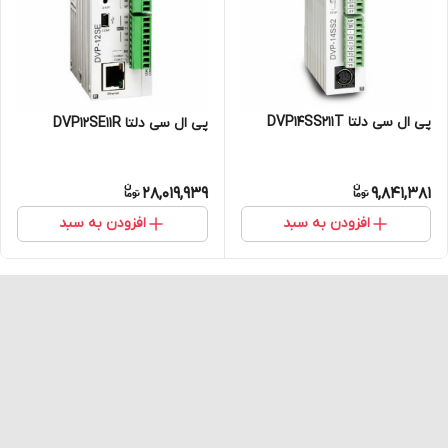
پی ال سی دلتا DVP14SS211T
پی ال سی دلتا DVP12SE11R
28,019,939
9,841,381
افزودن به سبد
افزودن به سبد