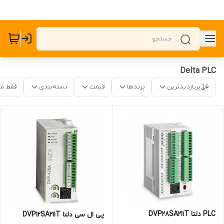
Delta PLC
پربازدیدترین
برندها
قیمت
دسته‌بندی
فقط م
PLC دلتا DVP28SA211T
پی ال سی دلتا DVP12SA211T