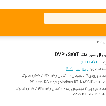
PLC
 ال سی دلتا DVP10SX11T
ند:
دلتا (DELTA)
ته‌بندی
:
پی ال سی PLC
داد ورودی
:
4 دیجیتال - ۲ کانال (۰۱۰V / ۴۲۰mA) آنالوگ
تباطات
:
RS-232، RS-485 (Modbus RTU/ASCII)
داد خروجی
:
2 دیجیتال رله - ۲ کانال (۰۱۰V / ۴۲۰mA) آنالوگ
اسه کالا
دلتا DVP10SX11T