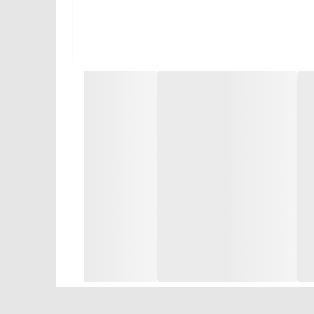
برای پروژه‌هایی طراحی شده که همزمان به I/O آنالوگ دقیق و خروجی دیجیتال پرسرعت نیاز دارند. آنالوگ ۱۲ بیتیِ دو‌قطبی، خروجی ترانزیستوری NPN، Modbus داخلی و ظرفیت