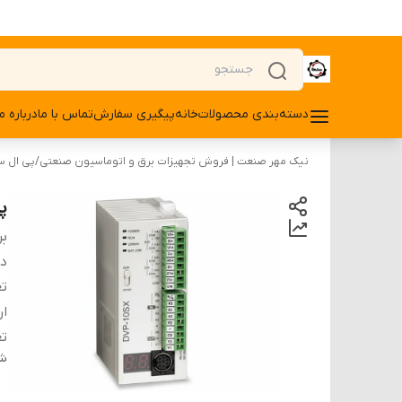
دسته‌بندی محصولات
خانه
پیگیری سفارش
تماس با ما
درباره ما
نیک مهر صنعت | فروش تجهیزات برق و اتوماسیون صنعتی
/
پی ال سی 
پی
بر
دس
تع
ار
تع
شن