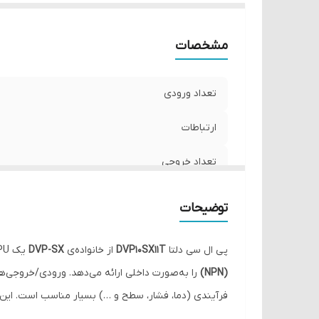
مشخصات
تعداد ورودی
ارتباطات
تعداد خروجی
توضیحات
پی ال سی دلتا
DVP10SX11T
از خانواده‌ی
DVP-SX
یک CPU باریک و چندمنظوره است که
(NPN)
را به‌صورت داخلی ارائه می‌دهد. ورودی/خروجی‌ه
فرآیندی (دما، فشار، سطح و …) بسیار مناسب است. این
دستور پایه در حد
۰٫۳۵ میکروثانیه
(CPU 32 بیتی) باعث می‌شود در کاربردهای سرعت‌بالا عملکرد مطمئنی ارائه کند. همچنین خروجی‌های