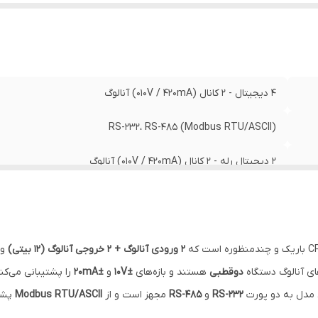
4 دیجیتال - ۲ کانال (۰۱۰V / ۴۲۰mA) آنالوگ
RS-232، RS-485 (Modbus RTU/ASCII)
2 دیجیتال رله - ۲ کانال (۰۱۰V / ۴۲۰mA) آنالوگ
۲ ورودی آنالوگ + ۲ خروجی آنالوگ (۱۲ بیتی)
و
ای آنالوگ دستگاه
دو‌قطبی
هستند و بازه‌های
±10V
و
±20mA
را پشتیبانی می‌کن
 مدل به دو پورت
RS-232
و
RS-485
مجهز است و از
Modbus RTU/ASCII
پشتی