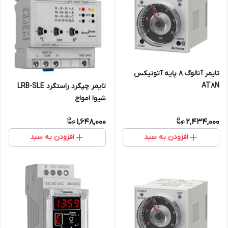
تایمر آنالوگ 8 پایه آتونیکس
AT8N
تایمر چپگرد راستگرد LRB-SLE
شیوا امواج
1,648,000
2,434,000
افزودن به سبد
افزودن به سبد