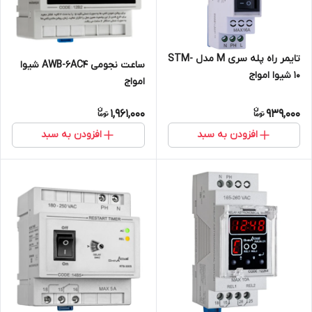
تایمر راه پله سری M مدل STM-
ساعت نجومی AWB-6AC4 شیوا
10 شیوا امواج
امواج
1,961,000
939,000
افزودن به سبد
افزودن به سبد