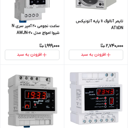
تایمر آنالوگ 11 پایه آتونیکس
ساعت نجومی 20 آمپر سری N
AT11DN
شیوا امواج مدل AWJN-20
1,999,000
2,740,000
افزودن به سبد
افزودن به سبد