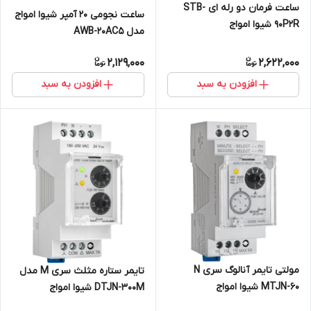
ساعت فرمان دو رله ای STB-
ساعت نجومی 20 آمپر شیوا امواج
90P2R شیوا امواج
مدل AWB-20AC5
2,129,000
2,622,000
افزودن به سبد
افزودن به سبد
مولتی تایمر آنالوگ سری N
تایمر ستاره مثلث سری M مدل
MTJN-60 شیوا امواج
DTJN-300M شیوا امواج