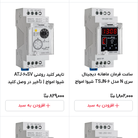
ساعت فرمان ماهانه دیجیتال
تایمر کلید روغنی ATJ-60SV
سری N مدل TSJN-6 شیوا امواج
شیوا امواج | تأخیر در وصل کلید
روغنی
829,000
1,802,000
افزودن به سبد
افزودن به سبد