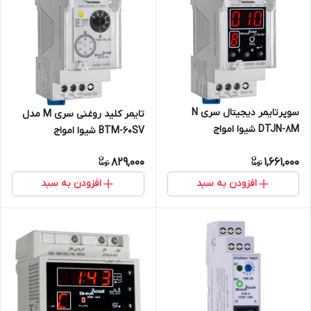
سوپرتایمر دیجیتال سری N
تایمر کلید روغنی سری M مدل
DTJN-8M شیوا امواج
BTM-60SV شیوا امواج
829,000
1,661,000
افزودن به سبد
افزودن به سبد