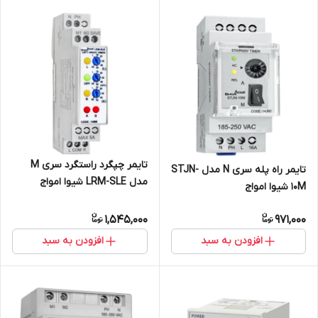
تایمر چپگرد راستگرد سری M
تایمر راه پله سری N مدل STJN-
مدل LRM-SLE شیوا امواج
10M شیوا امواج
1,545,000
971,000
افزودن به سبد
افزودن به سبد