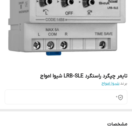
تایمر چپگرد راستگرد LRB-SLE شیوا امواج
برند:
شیوا امواج
0
مشخصات