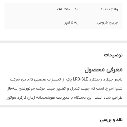
ولتاژ تغذیه
۱۸۰ – ۲۵۰ VAC
جریان خروجی
رله 5 آمپر
توضیحات
معرفی محصول
تایمر چپگرد راستگرد LRB-SLE یکی از تجهیزات صنعتی کاربردی شرکت
شیوا امواج است که جهت کنترل و تغییر جهت حرکت موتورهای سه‌فاز
طراحی شده است. این دستگاه با مدیریت هوشمندانه زمان کارکرد موتور
در حالت چپگرد و راستگرد، امکان استفاده ایمن، بهینه و بدون نیاز به
اپراتور دائم را فراهم می‌کند. با نصب این تایمر، موتور در بازه‌های زمانی
نقد و بررسی
مشخص ابتدا در یک جهت حرکت کرده و سپس به صورت خودکار به