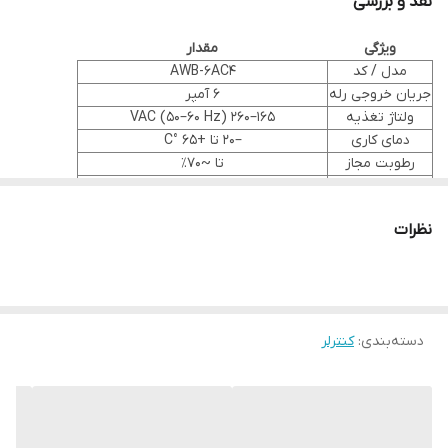
نقد و بررسی
نیازی به دریافت نور ندارد، بنابراین می‌توان آن را حتی در محیط‌های
ویژگی
مقدار
سرپوشیده نصب کرد.
مدل / کد
AWB-6AC4
حفاظت دقیق در برابر افزایش ولتاژ و کاهش ولتاژ (Over / Under)
جریان خروجی رله
۶ آمپر
حفظ تنظیمات و زمان حتی پس از قطع برق (ذخیره تا چند سال)
ولتاژ تغذیه
۱۶۵–۲۶۰ VAC (۵۰–۶۰ Hz)
دمای کاری
–۲۰ تا +۶۵ °C
امکان تنظیم تاخیر روشن یا خاموش شدن به میزان ±۱۲۰ دقیقه
رطوبت مجاز
تا ~۷۰٪
نسبت به زمان طلوع/غروب خورشید
حفاظت‌های ولتاژ
Over / Under
حافظه تنظیمات
حفظ تنظیمات پس از قطع برق (چند سال)
انتخاب دستی یا حالت اتوماتیک، نمایش ولتاژ شبکه، تغییر ساعت
نظرات
تاخیر قابل تنظیم
±۱۲۰ دقیقه نسبت به زمان طلوع/غروب
تابستانی، انتخاب کد برای شهرهای مختلف
ابعاد
60 × 86 × 72 میلی‌متر
کاربردها
درجه حفاظتی
IP30
کنترل روشنایی معابر، پارکینگ‌ها، محوطه‌ها و فضاهای عمومی
استفاده در تابلوهای روشنایی که نیاز به کنترل خودکار دارند
دسته‌بندی
:
کنترلر
محیط‌هایی که نصب سنسور نوری ممکن نیست یا نور محیط مناسبی
ندارد
پروژه‌هایی که می‌خواهند خاموش/روشن شدن بر اساس طلوع و