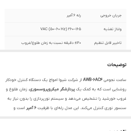
جریان خروجی
رله ۶ آمپر
ولتاژ تغذیه
۱۶۵–۲۶۰ VAC (۵۰–۶۰ Hz)
تاخییر قابل تنظیم
±۱۲۰ دقیقه نسبت به زمان طلوع/غروب
توضیحات
ساعت نجومی
AWB-6AC4
از شرکت شیوا امواج یک دستگاه کنترل خودکار
روشنایی است که به کمک یک
پردازشگر میکروپروسسوری
، زمان طلوع و
غروب خورشید را تشخیص می‌دهد و سیستم نورپردازی را بدون نیاز به
سنسور نوری کنترل می‌کند. این مدل رله‌ای با ظرفیت
۶ آمپر
است و
مناسب سیستم‌های روشنایی متوسط می‌باشد.
مزایا