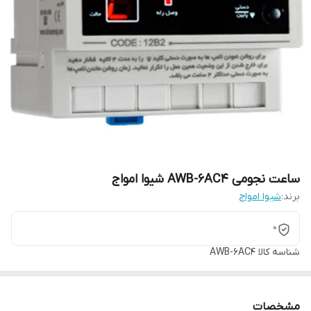
ساعت نجومی AWB-6AC4 شیوا امواج
برند:
شیوا امواج
0
شناسه کالا
AWB-6AC4
مشخصات