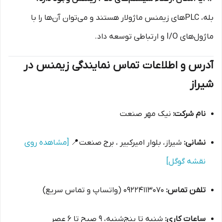
بله، PLCهای زیمنس ماژولار هستند و می‌توان آن‌ها را با
ماژول‌های I/O و ارتباطی توسعه داد.
آدرس و اطلاعات تماس نمایندگی زیمنس در
شیراز
نام شرکت:
نیک مهر صنعت
نشانی:
شیراز، بلوار امیرکبیر ، برج صنعت 📍
[مشاهده روی
نقشه گوگل]
تلفن تماس:
09224113070 (واتساپ و تماس سریع)
ساعات کاری:
شنبه تا پنج‌شنبه، ۹ صبح تا ۶ عصر