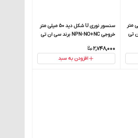
کل دید 30 میلی متر
سنسور نوری U شکل دید 50 میلی متر
 سی ان تی
خروجی NPN-NO+NC برند سی ان تی
دی CNTD مدل CGU50-50NC
2,748,000
افزودن به سبد