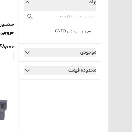
برند
سی ان تی دی CNTD
دی CNTD مدل CGU50-50PC
48,000
موجودی
محدوده قیمت