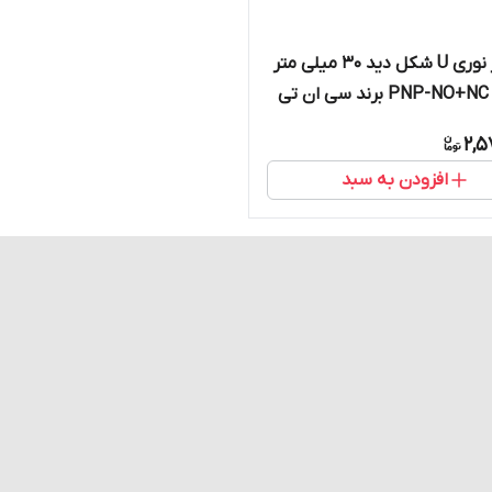
سنسور نوری U شکل دید 30 میلی متر
خروجی PNP-NO+NC برند سی ان تی
2,5
افزودن به سبد