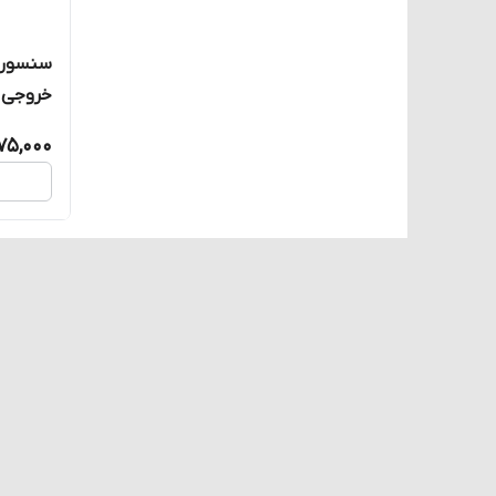
دی CNTD مدل CGU30-30PC
75,000