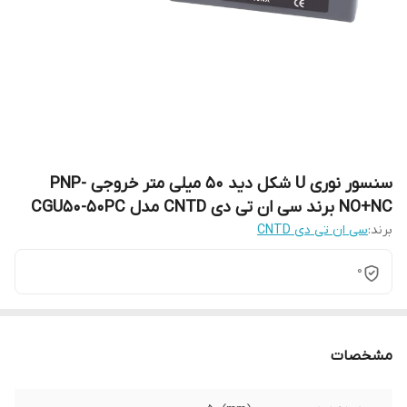
سنسور نوری U شکل دید 50 میلی متر خروجی PNP-
NO+NC برند سی ان تی دی CNTD مدل CGU50-50PC
برند:
سی ان تی دی CNTD
0
مشخصات