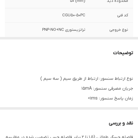
محدوده دید
(mm) 50
کد فنی
CGU50-50PC
نوع خروجی
ترانزیستوری PNP-NO+NC
ولتاژ تغذیه
12-24VDC (10-30VDC)
توضیحات
نوع ارتباط سنسور: ارتباط از طریق سیم ( سه سیم )
جریان مصرفی سنسور: 15mA
زمان پاسخ سنسور: 1ms>
ولتاژ نشتی سنسور: Max. 1V
تاثیر دما سنسور:
نقد و بررسی
Max. ±10% for sensing distance at ambient temperature 20℃
فاصله حسگر طولانی (1.5 تا 2 برابر فاصله حسی تضمین شده در مقایسه
ولتاژ قابل تحمل سنسور: