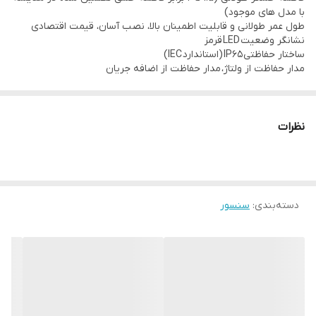
با مدل های موجود)
1500VAC 50/60Hz for 1minute
طول عمر طولانی و قابلیت اطمینان بالا، نصب آسان، قیمت اقتصادی
نشانگر وضعیت LED قرمز
محدوده دمای محیط سنسور: منفی 15 الی مثبت 55 درجه سانتی گراد
ساختار حفاظتی IP65 (استاندارد IEC)
بدون یخ زدگی
مدار حفاظت از ولتاژ، مدار حفاظت از اضافه جریان
محدوده رطوبت محیط سنسور:
35~95%RH
نظرات
دسته‌بندی
:
سنسور