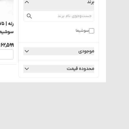
برند
سوشیما
سوشیما
062,599
موجودی
محدوده قیمت