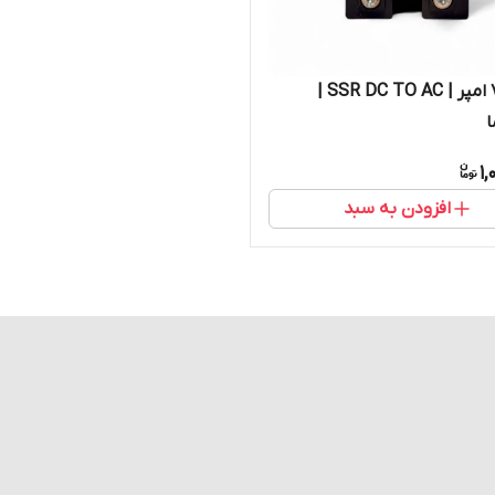
رله | 75 امپر | SSR DC TO AC |
1,
افزودن به سبد