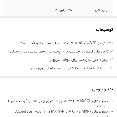
توان نامی
710 کیلووات
توضیحات
🔌 اینورتر VFD برند Maxrol؛ انتخاب با کیفیت بالا و قیمت مناسب
✅ کاربردهای گسترده: مناسب برای پمپ، فن، مصارف عمومی و سنگین
✅ ترمز داخلی قدرتمند برای توقف سریع‌تر
✅ نمایشگر با قابلیت جدا شدن و نصب آسان روی تابلو
✅ ولوم روی نمایشگر برای تنظیم راحت‌تر
✅ رنج وسیع از 1 اسب تا 1090 اسب تک فاز و سه فاز
نقد و بررسی
اینورترهای MAXROL تا 37 کیلووات دارای چاپر داخلی ( واحد ترمز )
میباشند.
اینورترهای MX100 و MX120 و MX320N دارای ولوم روی نمایشگر
میباشند.