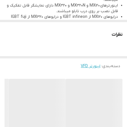
اینورترهای MX120 و MX320N و MX320 دارای نمایشگر قابل تفکیک و
قابل نصب بر روی درب تابلو میباشند.
درایوهای MX120 از IGBT infineon و درایوهای MX320 از IGBT fuji
استفاده شده است.
درایوهای MX100 وMX120 دارای 12 ماه گارانتی و درایو MX320 و
MX320N دارای 24 ماه گارانتی میباشد.
نظرات
دسته‌بندی
:
اینورتر VFD