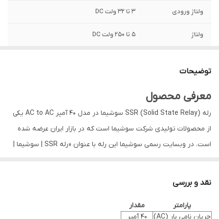
ولتاژ ورودی
۳ تا ۳۲ ولت DC
ولتاژ
۵ تا ۲۵۰ ولت DC
توضیحات
معرفی محصول
رله SSR (Solid State Relay) سوشیما در مدل ۴۰ آمپر AC to AC یکی
از محصولات تولیدی شرکت سوشیما است که در بازار ایران عرضه شده
است. در وبسایت رسمی سوشیما این رله با عنوان «رله SSR | سوشیما |
40 امپر | AC TO AC» معرفی شده است. این رله از فناوری تریستوری
Back-to-Back بهره می‌برد، که امکان کنترل بار AC را با سیگنال ورودی
نقد و بررسی
(که ممکن است AC یا DC بسته به طراحی) فراهم می‌کند.
مزایا و ویژگی‌ها
پارامتر
مقدار
جریان نامی بار (AC)
۴۰ آمپر