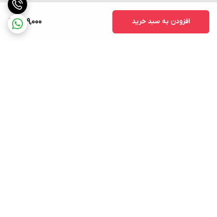
سوالات متداول
افزودن به سبد خرید
759,000
سوال: ورودی کنترل این رله چه نوعی است — AC یا DC؟
پاسخ: در حالت معمول برای رله AC-to-AC ورودی کنترل نیز AC است،
اما برخی مدل‌ها ممکن است ورودی DC هم داشته باشند — باید
براساس دیتاشیت شرکت بررسی شود.
سوال: آیا این رله برای بارهای مقاومتی و القایی مناسب است؟
پاسخ: بله، ولی در بارهای القایی باید به جریان پیک و نوسان‌ها توجه کرد.
سوال: برای جریان ۴۰ آمپر به هیت‌سینک نیاز دارم؟
برگشت به بالا
پاسخ: بله، حتما باید هیت‌سینک یا روش خنک‌سازی مناسب در نظر
گرفته شود.
سوال: جریان نشت در حالت خاموش چقدر است؟
پاسخ: معمولاً جریان نشتی بسیار کم است، اما برای کاربرد حساس باید
دقیقش را از دیتاشیت بدانید.
ارسال فوری به سراسر کشور
پشتیبانی ۲۴ ساعته
سوال: زمان پاسخ (سوئیچینگ) چقدر است؟