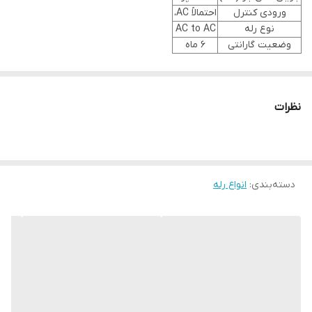
عملیات بدون جرقه و بی‌صدا
ورودی کنترل
احتمالاً AC،
نوع رله
AC to AC
سرعت سوئیچینگ خوب
وضعیت گارانتی
۶ ماه
عمر مفید بالا به دلیل نبود بخش مکانیکی
افت ولتاژ کم هنگام عبور جریان
جریان نشت بسیار پایین در حالت خاموش
نظرات
ایزولاسیون بین مدار کنترل و بار
مقاومت در برابر ارتعاش و تنش مکانیکی
استفاده از طراحی تریستوری Back-to-Back برای کنترل مناسب AC
دسته‌بندی
:
انواع رله
امکان نصب هیت‌سینک برای دفع گرما در جریان‌های بالا
مناسب برای بارهای مقاومتی و کنترل حرارتی
کاربردها
کنترل هیترهای صنعتی، المنت‌ها
مدیریت بارهای AC در تابلوهای برق
دستگاه‌های اتوماسیون صنعتی