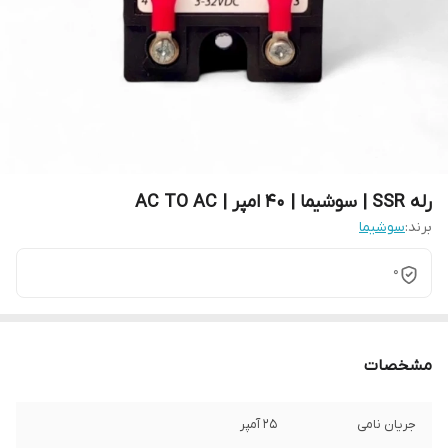
رله SSR | سوشیما | 40 امپر | AC TO AC
برند:
سوشیما
0
مشخصات
جریان نامی
۲۵ آمپر